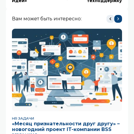
Идей»
техподдержку
Вам может быть интересно:
HR ЗАДАЧИ
HR
«Месяц признательности друг другу» –
«
новогодний проект IT-компании BSS
13 