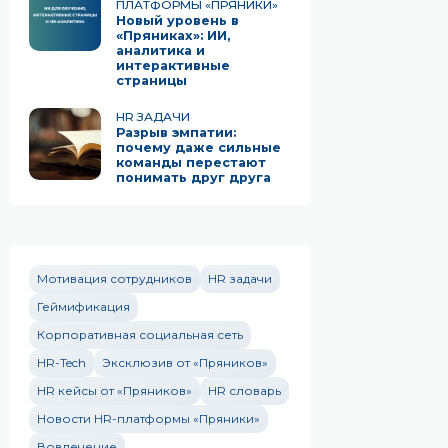
ПЛАТФОРМЫ «ПРЯНИКИ»
Новый уровень в
«Пряниках»: ИИ,
аналитика и
интерактивные
страницы
HR ЗАДАЧИ
Разрыв эмпатии:
почему даже сильные
команды перестают
понимать друг друга
Мотивация сотрудников
HR задачи
Геймификация
Корпоративная социальная сеть
HR-Tech
Эксклюзив от «Пряников»
HR кейсы от «Пряников»
HR словарь
Новости HR-платформы «Пряники»
Вовлечение