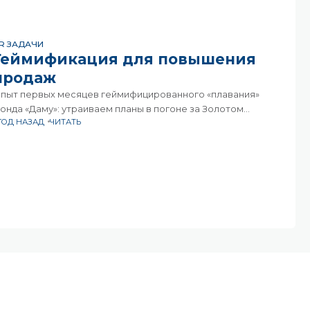
R ЗАДАЧИ
Геймификация для повышения
продаж
пыт первых месяцев геймифицированного «плавания»
онда «Даму»: утраиваем планы в погоне за Золотом
 ГОД НАЗАД
ЧИТАТЬ
льдорадо Всего 2 месяца назад отправились в плавание
а золотом Эльдорадо филиалы-«фрегаты» Фонда развития
редпринимательства «Даму». И вот на прошедшей недавно
онференции «Tomorrow Trainings»