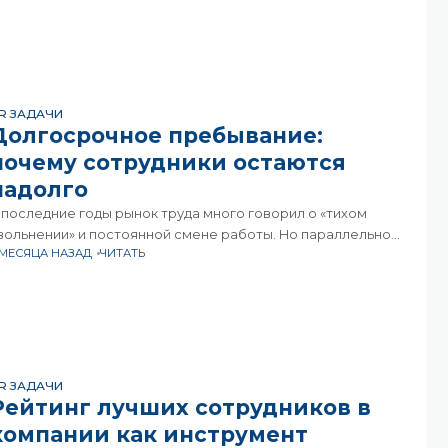
R ЗАДАЧИ
Долгосрочное пребывание:
почему сотрудники остаются
надолго
 последние годы рынок труда много говорил о «тихом
вольнении» и постоянной смене работы. Но параллельно
 МЕСЯЦА НАЗАД
ЧИТАТЬ
формировался и другой тренд — The Big Stay или
долгосрочное пребывание».Этот термин описывает
итуацию,
R ЗАДАЧИ
Рейтинг лучших сотрудников в
компании как инструмент