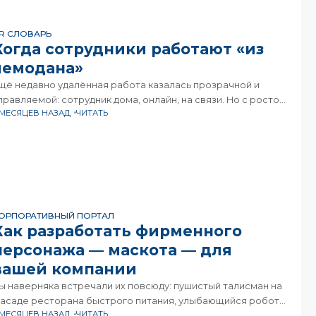
R СЛОВАРЬ
Когда сотрудники работают «из
чемодана»
щё недавно удалённая работа казалась прозрачной и
правляемой: сотрудник дома, онлайн, на связи. Но с ростом
 МЕСЯЦЕВ НАЗАД
ЧИТАТЬ
ибких форматов появился новый феномен — hush trips, или
тайные поездки». Это ситуация, когда сотрудник
ОРПОРАТИВНЫЙ ПОРТАЛ
Как разработать фирменного
персонажа — маскота — для
вашей компании
ы наверняка встречали их повсюду: пушистый талисман на
асаде ресторана быстрого питания, улыбающийся робот в
 МЕСЯЦЕВ НАЗАД
ЧИТАТЬ
екламе банка или даже мультяшный пряник на упаковке