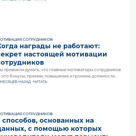
ладостей. Эти персонажи — маскоты — не
ОТИВАЦИЯ СОТРУДНИКОВ
Когда награды не работают:
секрет настоящей мотивации
сотрудников
ы привыкли думать, что главные мотиваторы сотрудников
 это бонусы, премии, повышение и громкие должности.
1 МЕСЯЦЕВ НАЗАД
ЧИТАТЬ
ажется, что стоит «осыпать» человека наградами, и его
овлечённость вырастет до небес. Но на деле
ОТИВАЦИЯ СОТРУДНИКОВ
5 способов, основанных на
данных, с помощью которых