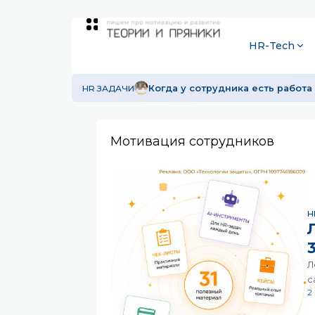
HR-Tech
HR ЗАДАЧИ
Когда у сотрудника есть работа 
Мотивация сотрудников
H
Л
с
2
т
з