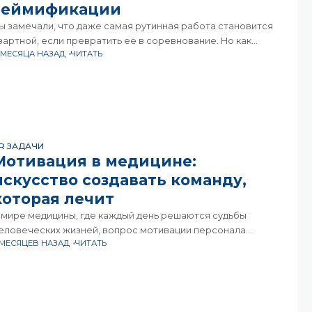
геймификации
ы замечали, что даже самая рутинная работа становится
зартной, если превратить её в соревнование. Но как
 МЕСЯЦА НАЗАД
ЧИТАТЬ
оздать систему, которая не разъединяет, а объединяет?
де баланс между здоровым азартом и выгоранием?
R ЗАДАЧИ
Мотивация в медицине:
искусство создавать команду,
которая лечит
 мире медицины, где каждый день решаются судьбы
еловеческих жизней, вопрос мотивации персонала
 МЕСЯЦЕВ НАЗАД
ЧИТАТЬ
ыходит за рамки простого управления кадрами. Это
ложный симбиоз профессиональных амбиций,
еловеческих ценностей и организационной культуры. Как