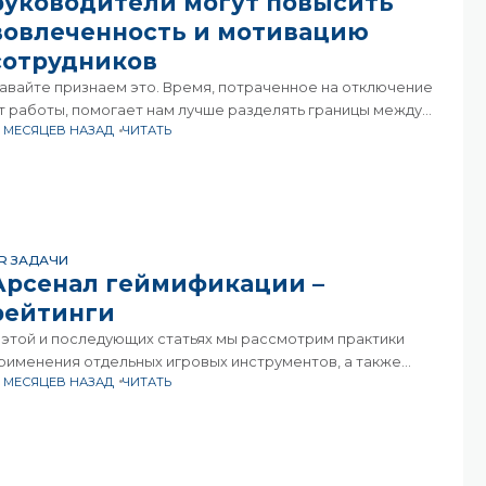
руководители могут повысить
вовлеченность и мотивацию
сотрудников
авайте признаем это. Время, потраченное на отключение
т работы, помогает нам лучше разделять границы между
2 МЕСЯЦЕВ НАЗАД
ЧИТАТЬ
аботой и личной жизнью и, будем надеяться, оставлять
работу» на «работе», пусть даже ненадолго. С
R ЗАДАЧИ
Арсенал геймификации –
рейтинги
 этой и последующих статьях мы рассмотрим практики
рименения отдельных игровых инструментов, а также
2 МЕСЯЦЕВ НАЗАД
ЧИТАТЬ
х комбинации и увязки в сценарии. Арсенал геймификации,
адо сказать, не так велик, и на первый взгляд может
оказаться, что освоить его совсем несложно,
о за простым набором