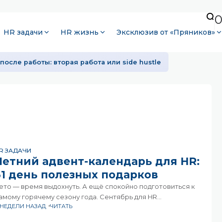
HR задачи
HR жизнь
Эксклюзив от «Пряников»
после работы: вторая работа или side hustle
R ЗАДАЧИ
Летний адвент-календарь для HR:
31 день полезных подарков
ето — время выдохнуть. А ещё спокойно подготовиться к
амому горячему сезону года. Сентябрь для HR
 НЕДЕЛИ НАЗАД
ЧИТАТЬ
радиционно про десятки и сотни задач, которые хочется
акрыть ещё вчера. Чтобы встретить его