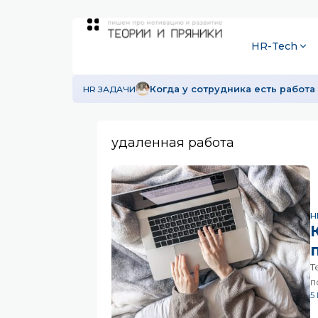
HR-Tech
HR ЗАДАЧИ
Когда у сотрудника есть работа 
удаленная работа
H
Т
п
5
Н
«