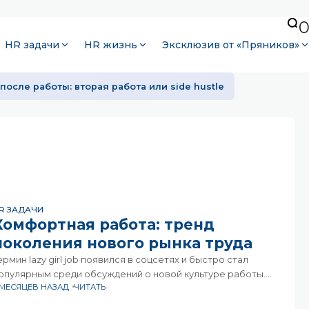
HR задачи
HR жизнь
Эксклюзив от «Пряников»
после работы: вторая работа или side hustle
R ЗАДАЧИ
Комфортная работа: тренд
поколения нового рынка труда
ермин lazy girl job появился в соцсетях и быстро стал
опулярным среди обсуждений о новой культуре работы.
 МЕСЯЦЕВ НАЗАД
ЧИТАТЬ
есмотря на провокационное название, речь идёт не о
ленивой работе» в буквальном смысле, а о