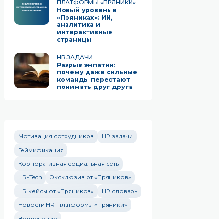
ПЛАТФОРМЫ «ПРЯНИКИ»
Новый уровень в
«Пряниках»: ИИ,
аналитика и
интерактивные
страницы
HR ЗАДАЧИ
Разрыв эмпатии:
почему даже сильные
команды перестают
понимать друг друга
Мотивация сотрудников
HR задачи
Геймификация
Корпоративная социальная сеть
HR-Tech
Эксклюзив от «Пряников»
HR кейсы от «Пряников»
HR словарь
Новости HR-платформы «Пряники»
Вовлечение