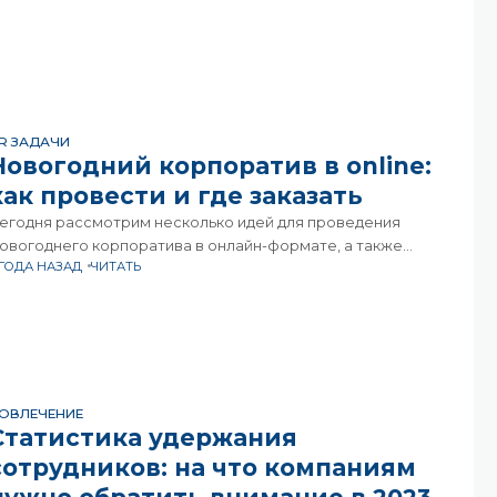
R ЗАДАЧИ
Новогодний корпоратив в online:
как провести и где заказать
егодня рассмотрим несколько идей для проведения
овогоднего корпоратива в онлайн-формате, а также
 ГОДА НАЗАД
ЧИТАТЬ
редложим несколько платформ, где можно заказать
рганизацию подобного мероприятия.В настоящее время
ногие компании переходят на онлайн-формат работы, и
ОВЛЕЧЕНИЕ
Статистика удержания
сотрудников: на что компаниям