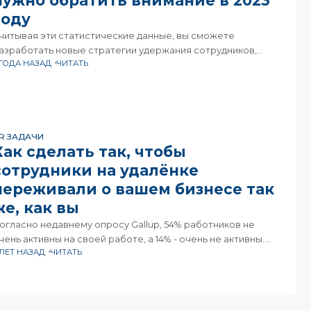
нужно обратить внимание в 2023
году
читывая эти статистические данные, вы сможете
азработать новые стратегии удержания сотрудников,
 ГОДА НАЗАД
ЧИТАТЬ
тобы превратить вашу компанию в место, которое люди не
ахотят покидать.Рассмотрим некоторые доказательные
ифры:Около 20% новых сотрудников покидают компанию
R ЗАДАЧИ
Как сделать так, чтобы
сотрудники на удалёнке
переживали о вашем бизнесе так
же, как вы
огласно недавнему опросу Gallup, 54% работников не
чень активны на своей работе, а 14% - очень не активны.
 ЛЕТ НАЗАД
ЧИТАТЬ
сли объединить эти цифры — получается, что 68%
отрудников не испытывают определенного