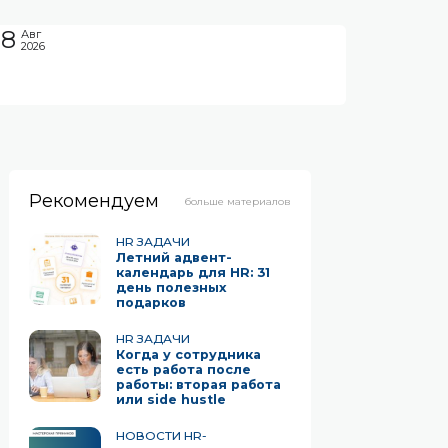
08
Авг
2026
Рекомендуем
больше материалов
HR ЗАДАЧИ
Летний адвент-
календарь для HR: 31
день полезных
подарков
HR ЗАДАЧИ
Когда у сотрудника
есть работа после
работы: вторая работа
или side hustle
НОВОСТИ HR-