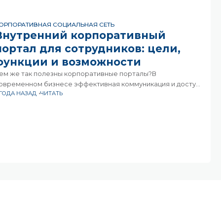
ОРПОРАТИВНАЯ СОЦИАЛЬНАЯ СЕТЬ
Внутренний корпоративный
портал для сотрудников: цели,
функции и возможности
ем же так полезны корпоративные порталы?В
овременном бизнесе эффективная коммуникация и доступ
 ГОДА НАЗАД
ЧИТАТЬ
 информации играют ключевую роль. Именно поэтому
нутренний портал для сотрудников становится
еотъемлемой частью многих компаний. Это уникальное