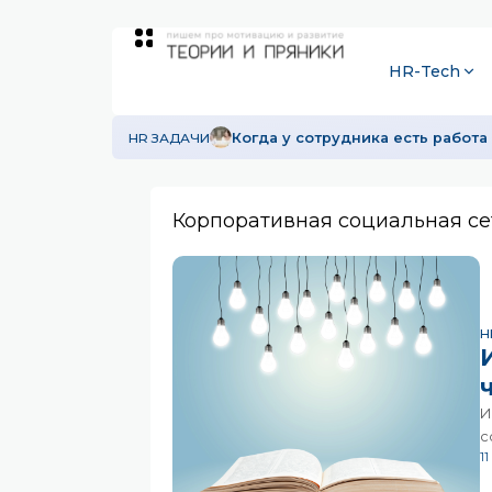
HR-Tech
HR ЗАДАЧИ
Когда у сотрудника есть работа 
Корпоративная социальная се
H
И
с
1
о
и