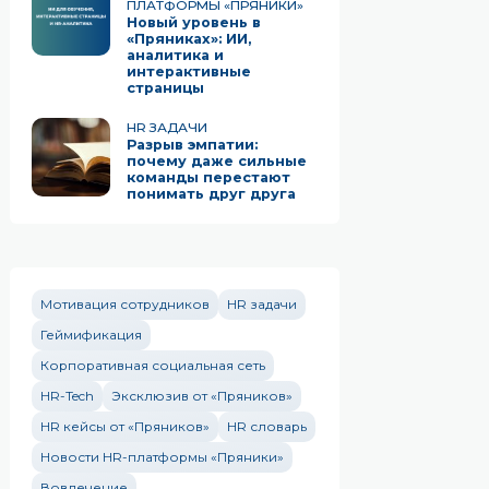
ПЛАТФОРМЫ «ПРЯНИКИ»
Новый уровень в
«Пряниках»: ИИ,
аналитика и
интерактивные
страницы
HR ЗАДАЧИ
Разрыв эмпатии:
почему даже сильные
команды перестают
понимать друг друга
Мотивация сотрудников
HR задачи
Геймификация
Корпоративная социальная сеть
HR-Tech
Эксклюзив от «Пряников»
HR кейсы от «Пряников»
HR словарь
Новости HR-платформы «Пряники»
Вовлечение