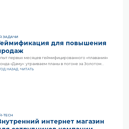
овместной работы и доступа к внутренним
R ЗАДАЧИ
Геймификация для повышения
продаж
пыт первых месяцев геймифицированного «плавания»
онда «Даму»: утраиваем планы в погоне за Золотом
 ГОД НАЗАД
ЧИТАТЬ
льдорадо Всего 2 месяца назад отправились в плавание
а золотом Эльдорадо филиалы-«фрегаты» Фонда развития
редпринимательства «Даму». И вот на прошедшей недавно
онференции «Tomorrow Trainings»
R-TECH
Внутренний интернет магазин