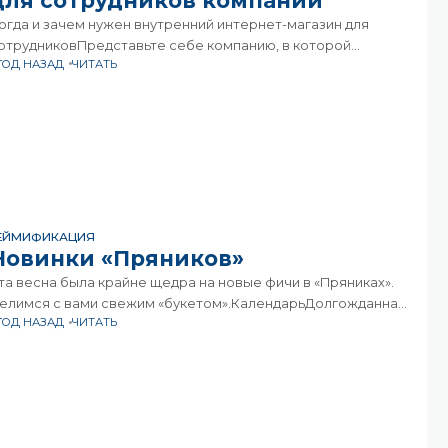
для сотрудников компании
огда и зачем нужен внутренний интернет-магазин для
отрудниковПредставьте себе компанию, в которой
 ГОД НАЗАД
ЧИТАТЬ
отрудники не просто работают, но и чувствуют себя
астью чего-то большего. Внутренний интернет-магазин для
отрудников — это не
ЕЙМИФИКАЦИЯ
Новинки «Пряников»
та весна была крайне щедра на новые фичи в «Пряниках».
елимся с вами свежим «букетом».КалендарьДолгожданная
 ГОД НАЗАД
ЧИТАТЬ
пция — просматривать опубликованные в ленте события
 календарной сетке — готова! События в календарь
опадают по тому же принципу, как формируется лента
онкретного пользователя: