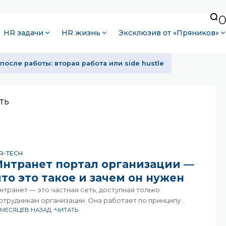
HR задачи
HR жизнь
Эксклюзив от «Пряников»
после работы: вторая работа или side hustle
ть
R-TECH
Интранет портал организации —
что это такое и зачем он нужен
нтранет — это частная сеть, доступная только
отрудникам организации. Она работает по принципу
1 МЕСЯЦЕВ НАЗАД
ЧИТАТЬ
бычного интернета, но ограничена рамками компании и
спользуется для обмена информацией, коммуникаций,