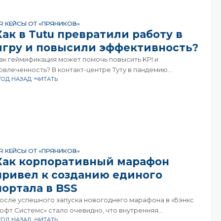
R КЕЙСЫ ОТ «ПРЯНИКОВ»
Как в Tutu превратили работу в
игру и повысили эффективность?
ак геймификация может помочь повысить KPI и
овлеченность? В контакт-центре Туту в пандемию
 ГОД НАЗАД
ЧИТАТЬ
толкнулись с вызовом: как в разы вырастить
ффективность КЦ в условиях пандемии и многократного
меньшения обращений.Важную роль
R КЕЙСЫ ОТ «ПРЯНИКОВ»
Как корпоративный марафон
привел к созданию единого
портала в BSS
осле успешного запуска новогоднего марафона в «Бэнкс
офт Системс» стало очевидно, что внутренняя
 ГОД НАЗАД
ЧИТАТЬ
оммуникация нуждается в новом уровне. Так родилась идея