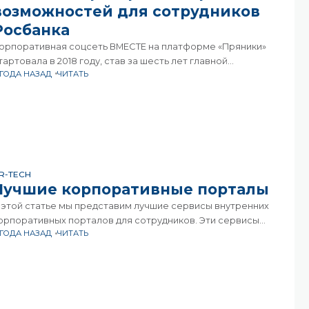
возможностей для сотрудников
Росбанка
орпоративная соцсеть ВМЕСТЕ на платформе «Пряники»
тартовала в 2018 году, став за шесть лет главной
 ГОДА НАЗАД
ЧИТАТЬ
лощадкой для внутренних коммуникаций в Росбанке.
Осбанк — российский универсальный банк, который с
ктября 2019
R-TECH
Лучшие корпоративные порталы
 этой статье мы представим лучшие сервисы внутренних
орпоративных порталов для сотрудников. Эти сервисы
 ГОДА НАЗАД
ЧИТАТЬ
омогают улучшить коммуникацию, повышают
родуктивность и способствуют созданию здоровой
орпоративной культуры.В современном бизнес-мире, где
нформация и