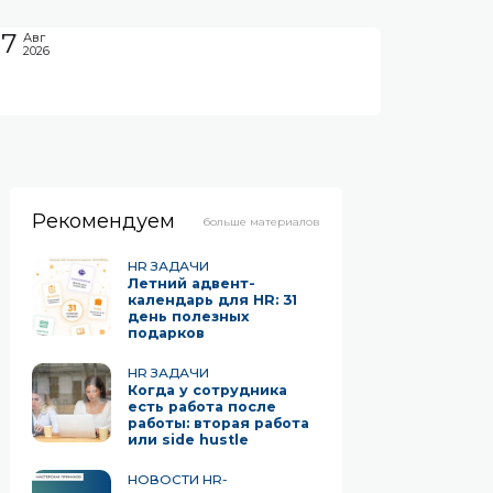
07
Авг
2026
Рекомендуем
больше материалов
HR ЗАДАЧИ
Летний адвент-
календарь для HR: 31
день полезных
подарков
HR ЗАДАЧИ
Когда у сотрудника
есть работа после
работы: вторая работа
или side hustle
НОВОСТИ HR-