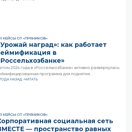
орпоративного портала, который объединил сотрудников
 сделал доступ к
R КЕЙСЫ ОТ «ПРЯНИКОВ»
«Урожай наград»: как работает
геймификация в
«Россельхозбанке»
етом 2024 года в «Россельхозбанке» активно развернулась
еймифицированная программа для поднятия
 ГОДА НАЗАД
ЧИТАТЬ
овлеченности и усиления мотивации сотрудников. О том,
ак готовился проект и какие плоды успел принести,
ассказал нашей редакции руководитель
R КЕЙСЫ ОТ «ПРЯНИКОВ»
Корпоративная социальная сеть
ВМЕСТЕ — пространство равных