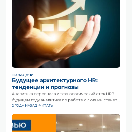
HR ЗАДАЧИ
Будущее архитектурного HR:
тенденции и прогнозы
Аналитика персонала и технологический стек HRВ
будущем году аналитика по работе с людьми станет
2 ГОДА НАЗАД
ЧИТАТЬ
переломным моментом, позволяющим HR-службе
использовать данные для принятия стратегических
решений. ИИ и автоматизация изменяют HR-
процессы, от