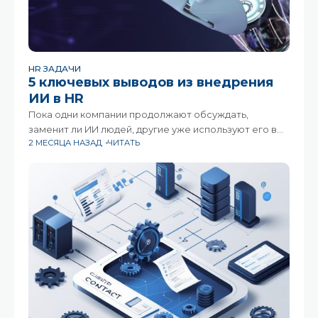
HR ЗАДАЧИ
5 ключевых выводов из внедрения
ИИ в HR
Пока одни компании продолжают обсуждать,
заменит ли ИИ людей, другие уже используют его в
2 МЕСЯЦА НАЗАД
ЧИТАТЬ
ежедневной работе HR-команд — не в теории, а на
практике. И именно такие кейсы сегодня дают