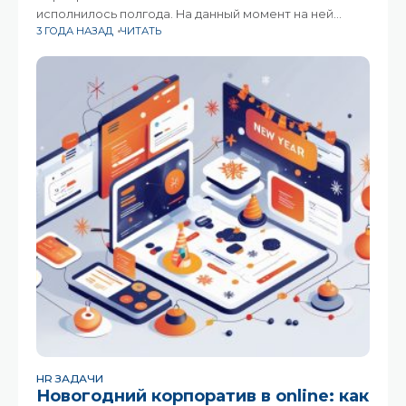
исполнилось полгода. На данный момент на ней
3 ГОДА НАЗАД
ЧИТАТЬ
зарегистрировано около 100 сотрудников, которые
активно участвуют в конкурсах, марафонах и даже
проводят баттлы на баланс борде. Мы решили
HR ЗАДАЧИ
Новогодний корпоратив в online: как