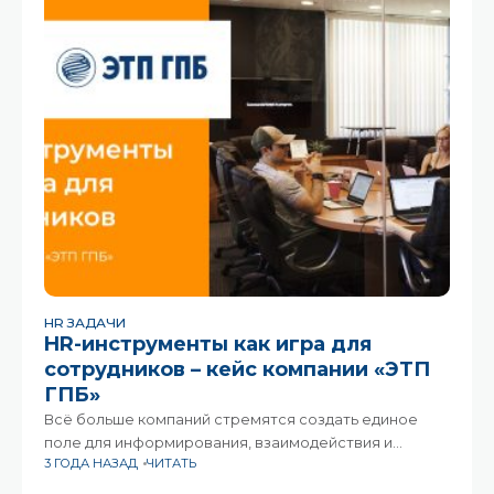
HR ЗАДАЧИ
HR-инструменты как игра для
сотрудников – кейс компании «ЭТП
ГПБ»
Всё больше компаний стремятся создать единое
поле для информирования, взаимодействия и
3 ГОДА НАЗАД
ЧИТАТЬ
мотивации своих сотрудников. И всё больше
инструментов у нас для этого есть.Читайте интервью