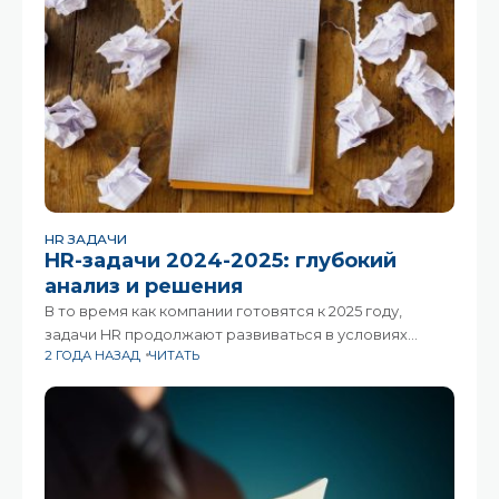
HR ЗАДАЧИ
HR-задачи 2024-2025: глубокий
анализ и решения
В то время как компании готовятся к 2025 году,
задачи HR продолжают развиваться в условиях
2 ГОДА НАЗАД
ЧИТАТЬ
быстро меняющейся рабочей среды. Такие
ключевые проблемы, как удержание и вовлечение
рассредоточенной рабочей силы, адаптация