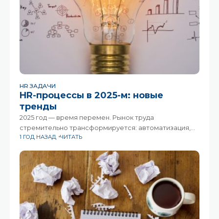
HR ЗАДАЧИ
HR-процессы в 2025-м: новые
тренды
2025 год — время перемен. Рынок труда
стремительно трансформируется: автоматизация,
1 ГОД НАЗАД
ЧИТАТЬ
гибкость занятости и растущий дефицит навыков
переписывают привычные процессы. HR-
специалистам приходится не просто следить за
трендами, но и переосмыслять подходы