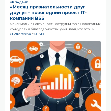
HR ЗАДАЧИ
«Месяц признательности друг
другу» – новогодний проект IT-
компании BSS
Максимальная активность сотрудников в Новогодних
конкурсах и благодарностях, учитывая, что это IT-
3 ГОДА НАЗАД
ЧИТАТЬ
специалисты, распределённые по всей стране (и не
в России) и работающие в новых командах – всё это
про первый