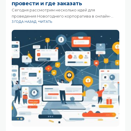
провести и где заказать
Сегодня рассмотрим несколько идей для
проведения Новогоднего корпоратива в онлайн-
3 ГОДА НАЗАД
ЧИТАТЬ
формате, а также предложим несколько платформ,
где можно заказать организацию подобного
мероприятия.В настоящее время многие компании
переходят на онлайн-формат работы, и