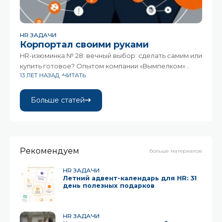
HR ЗАДАЧИ
Корпортал своими руками
HR-изюминка № 28: вечный выбор: сделать самим или
купить готовое? Опытом компании «Вымпелком»
13 ЛЕТ НАЗАД
ЧИТАТЬ
делится Борис Столяров «IBS» не только знает,
но и делится своим знанием с нами!
Больше статей
Рекомендуем
больше материалов
HR ЗАДАЧИ
Летний адвент-календарь для HR: 31
день полезных подарков
HR ЗАДАЧИ