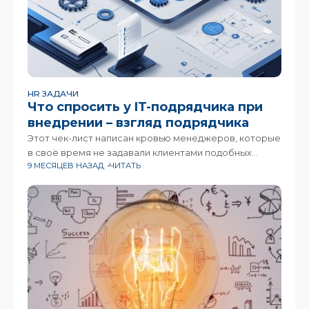
HR ЗАДАЧИ
Что спросить у IT-подрядчика при
внедрении – взгляд подрядчика
Этот чек-лист написан кровью менеджеров, которые
в своё время не задавали клиентами подобных
9 МЕСЯЦЕВ НАЗАД
ЧИТАТЬ
вопросов.Зато теперь у них есть свой длинный чек-
лист, чтобы точно всё предусмотреть. А я поделюсь
той его частью, которую может использовать сам