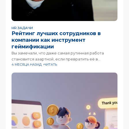
HR ЗАДАЧИ
Рейтинг лучших сотрудников в
компании как инструмент
геймификации
Вы замечали, что даже самая рутинная работа
становится азартной, если превратить её в
4 МЕСЯЦА НАЗАД
ЧИТАТЬ
соревнование. Но как создать систему, которая не
разъединяет, а объединяет? Где баланс между
здоровым азартом и выгоранием?