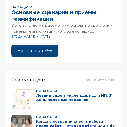
HR ЗАДАЧИ
Основные сценарии и приёмы
геймификации
В этой статье мы рассмотрим основные сценарии и
приёмы геймификации, которые успешно
3 ГОДА НАЗАД
ЧИТАТЬ
применяются в различных сферах
деятельности.Геймификация – это стратегия,
которая использует элементы игрового процесса
Больше статей
для улучшения участия, мотивации и вовлеченности
Рекомендуем
больше материалов
HR ЗАДАЧИ
Летний адвент-календарь для HR: 31
день полезных подарков
HR ЗАДАЧИ
Когда у сотрудника есть работа
после работы: вторая работа или side