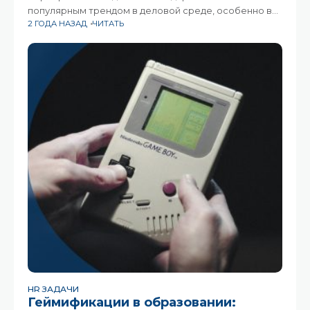
популярным трендом в деловой среде, особенно в
2 ГОДА НАЗАД
ЧИТАТЬ
отделах по работе с персоналом. Эти календари
представляют собой специально созданные
компанией наборы подарков, которые работники
могут открывать каждый день
HR ЗАДАЧИ
Геймификации в образовании: