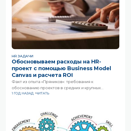
HR ЗАДАЧИ
Обосновываем расходы на HR-
проект с помощью Business Model
Canvas и расчета ROI
Факт из опыта «Пряников»: требования к
обоснованию проектов в средних и крупных
1 ГОД НАЗАД
ЧИТАТЬ
компаниях становятся всё строже. Даже если на
руках есть успешные примеры из практики
конкурентов и цифры – без