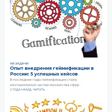
HR ЗАДАЧИ
Опыт внедрения геймификации в
России: 5 успешных кейсов
В последние годы геймификация стала
неотъемлемой частью множества сфер
2 ГОДА НАЗАД
ЧИТАТЬ
деятельности, от образования до маркетинга. В
России этот тренд также нашел свое применение, и
с каждым днем все больше компаний и