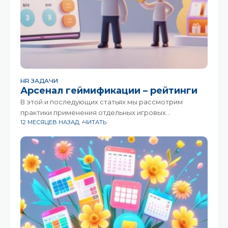
HR ЗАДАЧИ
Арсенал геймификации – рейтинги
В этой и последующих статьях мы рассмотрим
практики применения отдельных игровых
12 МЕСЯЦЕВ НАЗАД
ЧИТАТЬ
инструментов, а также их комбинации и увязки
в сценарии. Арсенал геймификации, надо сказать,
не так велик, и на первый взгляд может показаться,
что освоить его совсем несложно, но за простым
набором