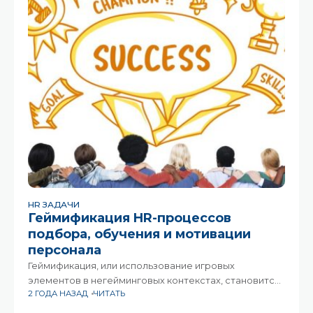
HR ЗАДАЧИ
Геймификация HR-процессов
подбора, обучения и мотивации
персонала
Геймификация, или использование игровых
элементов в негейминговых контекстах, становится
2 ГОДА НАЗАД
ЧИТАТЬ
все более популярным инструментом для улучшения
работы и эффективности различных отраслей. В