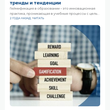
тренды и тенденции
Геймификация в образовании – это инновационная
практика, проникающая в учебные процессы с целью
2 ГОДА НАЗАД
ЧИТАТЬ
повышения мотивации и вовлечённости
учащихся.Используя элементы игр в негейминговых
контекстах, таких как школы, вузы и корпоративное
обучение, геймификация