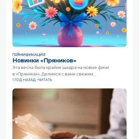
ГЕЙМИФИКАЦИЯ
Новинки «Пряников»
Эта весна была крайне щедра на новые фичи
в «Пряниках». Делимся с вами свежим
1 ГОД НАЗАД
ЧИТАТЬ
«букетом».КалендарьДолгожданная опция —
просматривать опубликованные в ленте события
в календарной сетке — готова! События в календарь
попадают по тому же принципу, как формируется
лента конкретного пользователя: