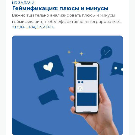
HR ЗАДАЧИ
Геймификация: плюсы и минусы
Важно тщательно анализировать плюсы и минусы
геймификации, чтобы эффективно интегрировать её
2 ГОДА НАЗАД
ЧИТАТЬ
в свои стратегии и процессы.Геймификация – это
инновационный подход, заключающийся в
использовании игровых элементов в неигровых
контекстах, например, в бизнесе,