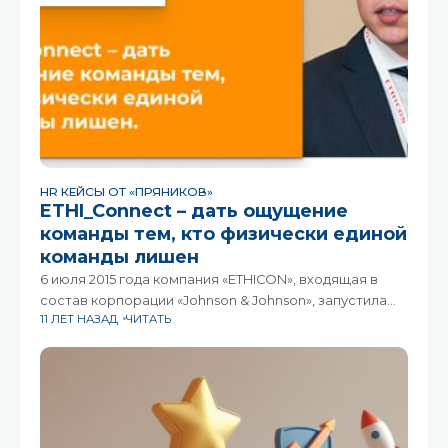
HR КЕЙСЫ ОТ «ПРЯНИКОВ»
ETHI_Connect – дать ощущение
команды тем, кто физически единой
команды лишен
6 июля 2015 года компания «ETHICON», входящая в
состав корпорации «Johnson & Johnson», запустила
11 ЛЕТ НАЗАД
ЧИТАТЬ
мобильное приложение «ETHI_Connect» для своих
сотрудников на платформе Pryaniky.com. Историей
запуска и первыми результатами поделился с