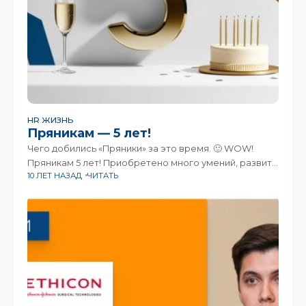
HR ЖИЗНЬ
Пряникам — 5 лет!
Чего добились «Пряники» за это время. 🙂 WOW!
Пряникам 5 лет! Приобретено много умений, развито
10 ЛЕТ НАЗАД
ЧИТАТЬ
много талантов, а впереди еще столько всего
интересного! С Днем Рождения нас! :)