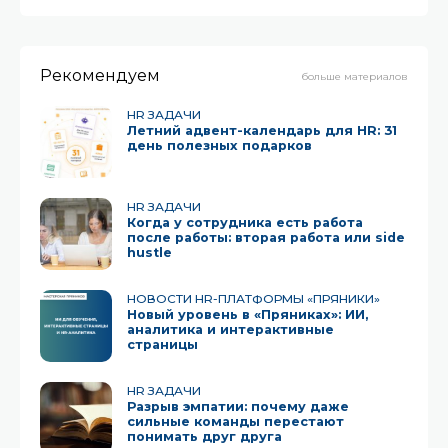
предпринимательства, вовлечь в него сотрудников
и сделать мир чуточку лучше. Марина Пнева,
Boehringer Ingelheim Меня зовут Марина Пнева,
Рекомендуем
я представляю
больше материалов
HR ЗАДАЧИ
Летний адвент-календарь для HR: 31
день полезных подарков
HR ЗАДАЧИ
Когда у сотрудника есть работа
после работы: вторая работа или side
hustle
НОВОСТИ HR-ПЛАТФОРМЫ «ПРЯНИКИ»
Новый уровень в «Пряниках»: ИИ,
аналитика и интерактивные
страницы
HR ЗАДАЧИ
Разрыв эмпатии: почему даже
сильные команды перестают
понимать друг друга