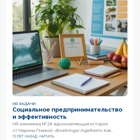
рассказывает руководитель отдела
информационных технологий Павел Карасев.
— Павел,
HR ЗАДАЧИ
Социальное предпринимательство
и эффективность
HR-изюминка № 26: вдохновляющая история
от Марины Пневой, «Boehringer Ingelheim» Как
13 ЛЕТ НАЗАД
ЧИТАТЬ
сделать впечатляющий проект социального