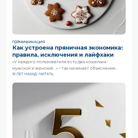
ГЕЙМИФИКАЦИЯ
Как устроена пряничная экономика:
правила, исключения и лайфхаки
«У каждого пользователя есть два кошелька -
мужской и женский...» – так начинает объяснение
10 ЛЕТ НАЗАД
ЧИТАТЬ
пряничной экономики клиенту наша имбирная фея
Ксения Герасимова. Почему так?Все просто – из
мужского пряники можно