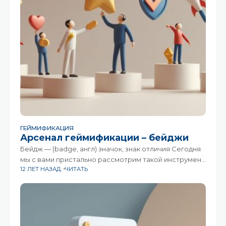
ГЕЙМИФИКАЦИЯ
Арсенал геймификации – бейджи
Бейдж — (badge, англ) значок, знак отличия Сегодня
мы с вами пристально рассмотрим такой инструмент
12 ЛЕТ НАЗАД
ЧИТАТЬ
геймификации, как бейджи. Бейджи — это очень
просто и давно нам всем известно. Это медали,
награды, знаки отличия, используемые
и признаваемые