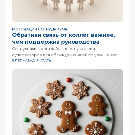
МОТИВАЦИЯ СОТРУДНИКОВ
Обратная связь от коллег важнее,
чем поддержка руководства
Сотрудники фронтлайна ценят указания
супервизоров для обсуждения идей по улучшению
9 ЛЕТ НАЗАД
ЧИТАТЬ
клиентского опыта, однако более важной считают
поддержку своих коллег. Поэтому исследователи
рекомендуют руководителям создавать такую
рабочую среду, которая приведет к