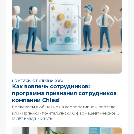
HR КЕЙСЫ ОТ «ПРЯНИКОВ»
Как вовлечь сотрудников:
программа признания сотрудников
компании Chiesi
Вовлекаем в общение на корпоративном портале
или «Пряники» по-итальянски С фармацевтической
12 ЛЕТ НАЗАД
ЧИТАТЬ
компанией «Chiesi Pharmaceuticals» «Пряники»
побывали в Италии и запустились на Битриксе. О том,
как это было, и что получилось в результате,