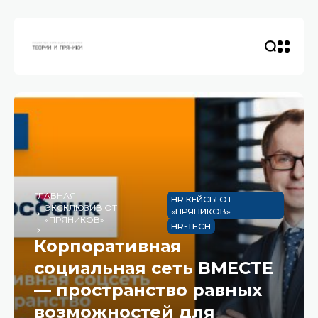
ГЛАВНАЯ
HR КЕЙСЫ ОТ
ЭКСКЛЮЗИВ ОТ
«ПРЯНИКОВ»
«ПРЯНИКОВ»
HR-TECH
Корпоративная
социальная сеть ВМЕСТЕ
— пространство равных
возможностей для