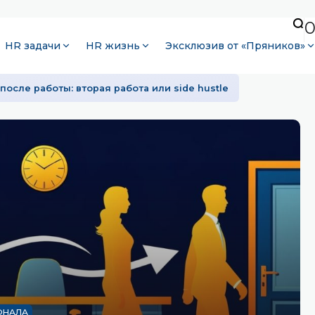
HR задачи
HR жизнь
Эксклюзив от «Пряников»
после работы: вторая работа или side hustle
ОНАЛА