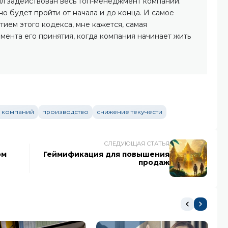
ыл задействован весь топ-менеджмент компании.
но будет пройти от начала и до конца. И самое
тием этого кодекса, мне кажется, самая
мента его принятия, когда компания начинает жить
 компаний
производство
снижение текучести
СЛЕДУЮЩАЯ СТАТЬЯ
ом
Геймификация для повышения
продаж