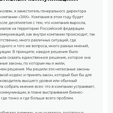
колвяк, я заместитель генерального директора
омпании «ЭАК». Компания в этом году будет
после десятилетия с тем, что компания выросла,
илиалов на территории Российской федерации.
оммуникаций, как внутри компании происходит, так
етственно, много различных ситуаций, где
дного и того же вопроса, много разных мнений,
туации. В принципе, каждое решение было
ыла сказать единственное решение, которое она
ные законы, по которым мы и жили,
тием решения. Мы решили эти неписаные законы
такой кодекс и принять закон, который был бы для
руководитель высшего уровня или обычный
а собрать мнение всех: что в компании устраивает,
 коммуникации, в плане выстраивания бизнес-
, где тонко и где больше всего проблем.
обирали дилеммы, и их оказалось достаточно