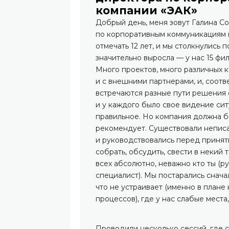
компании «ЭАК»
Добрый день, меня зовут Галина Со
по корпоративным коммуникациям к
отмечать 12 лет, и мы столкнулись 
значительно выросла — у нас 15 ф
Много проектов, много различных к
и с внешними партнерами, и, соотв
встречаются разные пути решения о
и у каждого было свое видение си
правильное. Но компания должна б
рекомендует. Существовали неписа
и руководствовались перед приня
собрать, обсудить, свести в некий 
всех абсолютно, неважно кто ты (
специалист). Мы постарались сначал
что не устраивает (именно в плане
процессов), где у нас слабые места
Проводили несколько сессий, где с