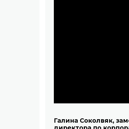
Галина Соколвяк, за
директора по корпо