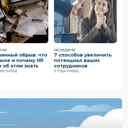
АЧИ
HR ЗАДАЧИ
HR
лянный обрыв: что
7 способов увеличить
К
акое и почему HR
потенциал ваших
е
 об этом знать
сотрудников
р
ил
ЦЕВ НАЗАД
2 ГОДА НАЗАД
3 