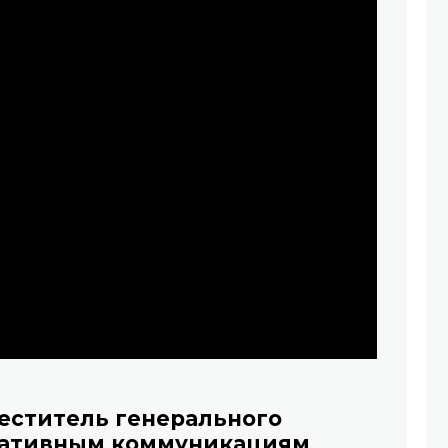
меститель генерального
ративным коммуникациям