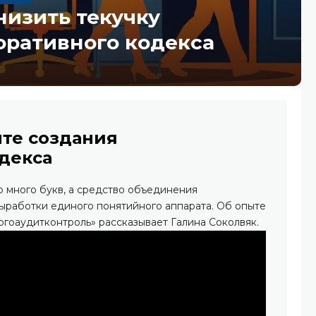
низить текучку
оративного кодекса
ыте создания
декса
 много букв, а средство объединения
выработки единого понятийного аппарата. Об опыте
ргоаудитконтроль» рассказывает Галина Соколвяк.