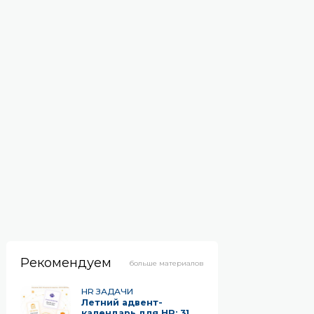
 ЗАДАЧИ
HR ЗАДАЧИ
огда у сотрудника
Супер-офис руками
сть работа после
сотрудников
аботы: вторая работа
13 ЛЕТ НАЗАД
и side hustle
НЕДЕЛИ НАЗАД
Рекомендуем
больше материалов
HR ЗАДАЧИ
Летний адвент-
календарь для HR: 31