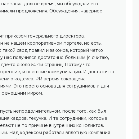
у нас занял долгое время, мы обсуждали его
нимали предложения. Обсуждения, наверное,
ят приказом генерального директора.
н на нашем корпоративном портале, но есть,
о такой свод правил и законов, который четко
 у нас получился достаточно большим (я считаю,
где-то около 50-ти страниц. Потому что
нутренние, и внешние коммуникации. И достаточно
нению кодекса. PR-версия сокращена
иями. Это просто основа для сотрудников и для
 с внешним миром.
 пусть непродолжительном, после того, как был
ация кадров, текучка. И те сотрудники, которые
делают не по причине внутренних конфликтов.
нии. Над кодексом работали вплотную компания