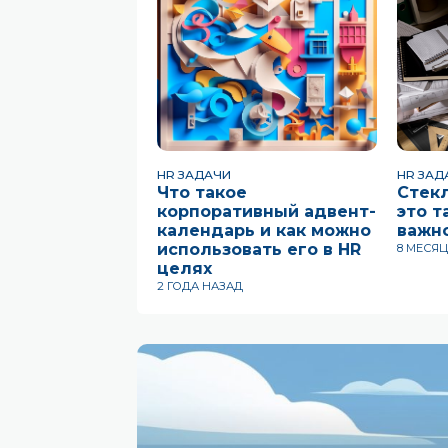
HR ЗАДАЧИ
HR ЗАД
Что такое
Cтек
корпоративный адвент-
это т
календарь и как можно
важно
использовать его в HR
8 МЕСЯ
целях
2 ГОДА НАЗАД