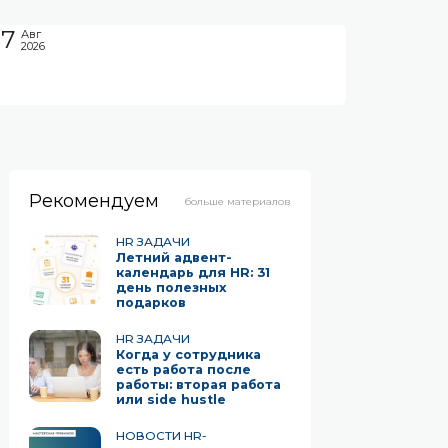
07
Авг
2026
Рекомендуем
больше материалов
HR ЗАДАЧИ
Летний адвент-
календарь для HR: 31
день полезных
подарков
HR ЗАДАЧИ
Когда у сотрудника
есть работа после
работы: вторая работа
или side hustle
НОВОСТИ HR-