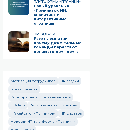
ПЛАТФОРМЫ «ПРЯНИКИ»
Новый уровень в
«Пряниках»: ИИ,
аналитика и
интерактивные
страницы
HR ЗАДАЧИ
Разрыв эмпатии:
почему даже сильные
команды перестают
понимать друг друга
Мотивация сотрудников
HR задачи
Геймификация
Корпоративная социальная сеть
HR-Tech
Эксклюзив от «Пряников»
HR кейсы от «Пряников»
HR словарь
Новости HR-платформы «Пряники»
Вовлечение