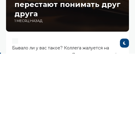
перестают понимать друг
друга
1 МЕСЯЦ НАЗАД
Бывало ли у вас такое? Коллега жалуется на
перегрузку, а вы думаете: «Да у меня задач ещё
больше». Или руководитель искренне удивляется,
почему команда сопротивляется новому
процессу, ведь «ничего сложного в нём нет».
Чаще всего дело не в равнодушии. Просто мы
склонны оценивать ситуацию через собственный
опыт. В психологии это явление называют
Empathy Gap, или разрывом эмпатии.
Что такое Empathy Gap?