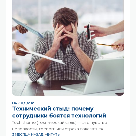
HR ЗАДАЧИ
Технический стыд: почему
сотрудники боятся технологий
Tech shame (технический стыд) — это чувство
неловкости, тревоги или страха показаться
3 МЕСЯЦА НАЗАД
ЧИТАТЬ
«недостаточно современным» из-за сложностей с