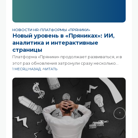
НОВОСТИ HR-ПЛАТФОРМЫ «ПРЯНИКИ»
Новый уровень в «Пряниках»: ИИ,
аналитика и интерактивные
страницы
Платформа «Пряники» продолжает развиваться, и в
этот раз обновления затронули сразу несколько
1 МЕСЯЦ НАЗАД
ЧИТАТЬ
направлений. Искусственный интеллект помогает
проверять задания, создавать интерактивные
страницы стало ещё проще, а HR-аналитика теперь
доступна всем пользователям