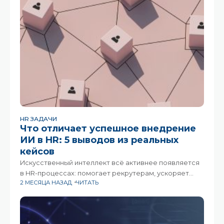
HR ЗАДАЧИ
Что отличает успешное внедрение
ИИ в HR: 5 выводов из реальных
кейсов
Искусственный интеллект всё активнее появляется
в HR-процессах: помогает рекрутерам, ускоряет
2 МЕСЯЦА НАЗАД
ЧИТАТЬ
адаптацию сотрудников, анализирует обратную
связь и снимает часть рутинных задач. Но если
посмотреть на реальные кейсы компаний,
становится заметно: результат