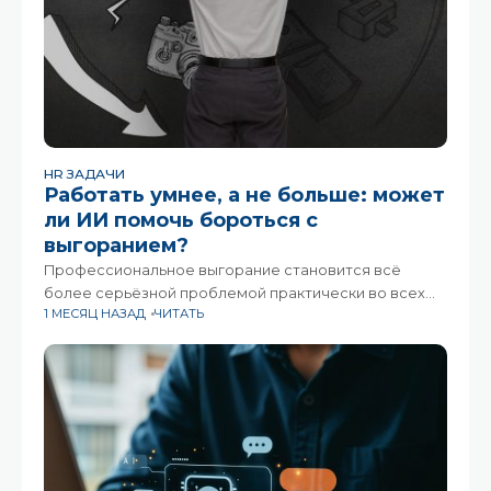
HR ЗАДАЧИ
Работать умнее, а не больше: может
ли ИИ помочь бороться с
выгоранием?
Профессиональное выгорание становится всё
более серьёзной проблемой практически во всех
1 МЕСЯЦ НАЗАД
ЧИТАТЬ
отраслях. При этом искусственный интеллект
постепенно меняет подход компаний к её
решению.Всемирная организация здравоохранения
признаёт выгорание «профессиональным
феноменом». Это уже