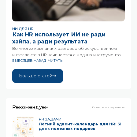
ИИ ДЛЯ HR
Как HR использует ИИ не ради
хайпа, а ради результата
Во многих компаниях разговор об искусственном
интеллекте в HR начинается с модных инструментов
5 МЕСЯЦЕВ НАЗАД
ЧИТАТЬ
и заканчивается разочарованием. Слишком сложно,
слишком сыро, слишком далеко от реальных задач.
Но есть и другой сценарий
Больше статей
Рекомендуем
больше материалов
HR ЗАДАЧИ
Летний адвент-календарь для HR: 31
день полезных подарков