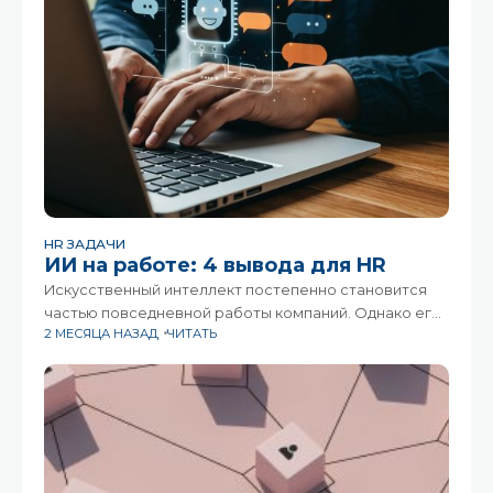
HR ЗАДАЧИ
ИИ на работе: 4 вывода для HR
Искусственный интеллект постепенно становится
частью повседневной работы компаний. Однако его
2 МЕСЯЦА НАЗАД
ЧИТАТЬ
внедрение происходит неравномерно: пока одни
сотрудники активно используют новые инструменты,
другие остаются в стороне.В исследовании AI at
Work 2025 компания