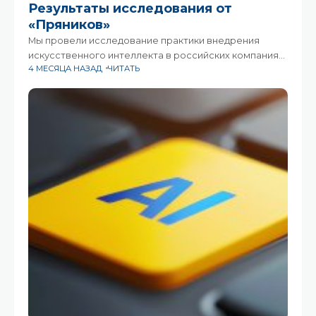
Результаты исследования от
«Пряников»
Мы провели исследование практики внедрения
искусственного интеллекта в российских компаниях.
4 МЕСЯЦА НАЗАД
ЧИТАТЬ
В опросе приняли участие 196 организаций — от
малого бизнеса до крупных корпораций с тысячами
сотрудников.Оценка проводилась по шести
направлениям: