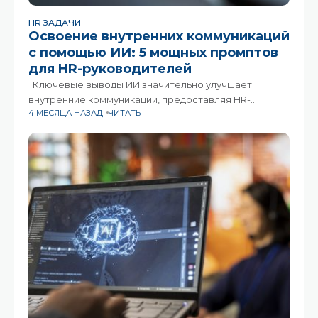
HR ЗАДАЧИ
Освоение внутренних коммуникаций
с помощью ИИ: 5 мощных промптов
для HR-руководителей
Ключевые выводы ИИ значительно улучшает
внутренние коммуникации, предоставляя HR-
4 МЕСЯЦА НАЗАД
ЧИТАТЬ
руководителям структурированные промпты и
помогая решать такие проблемы, как нехватка
информации у сотрудников и неэффективная
коммуникация со стороны руководства.
Использование ИИ-промптов