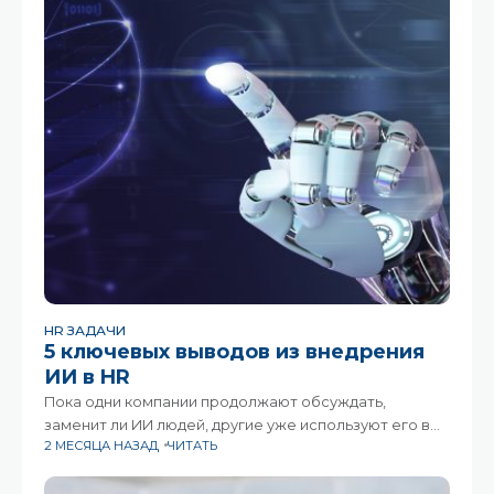
HR ЗАДАЧИ
5 ключевых выводов из внедрения
ИИ в HR
Пока одни компании продолжают обсуждать,
заменит ли ИИ людей, другие уже используют его в
2 МЕСЯЦА НАЗАД
ЧИТАТЬ
ежедневной работе HR-команд — не в теории, а на
практике. И именно такие кейсы сегодня дают