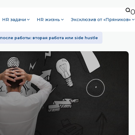
HR задачи
HR жизнь
Эксклюзив от «Пряников»
после работы: вторая работа или side hustle