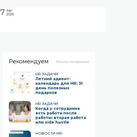
07
Авг
2026
Рекомендуем
больше материалов
HR ЗАДАЧИ
Летний адвент-
календарь для HR: 31
день полезных
подарков
HR ЗАДАЧИ
Когда у сотрудника
есть работа после
работы: вторая работа
или side hustle
НОВОСТИ HR-