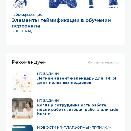
ГЕЙМИФИКАЦИЯ
ГЕ
Элементы геймификации в обучении
Ga
персонала
11 
6 ЛЕТ НАЗАД
Рекомендуем
больше материалов
HR ЗАДАЧИ
Летний адвент-календарь для HR: 31
день полезных подарков
HR ЗАДАЧИ
Когда у сотрудника есть работа
после работы: вторая работа или side
hustle
НОВОСТИ HR-ПЛАТФОРМЫ «ПРЯНИКИ»