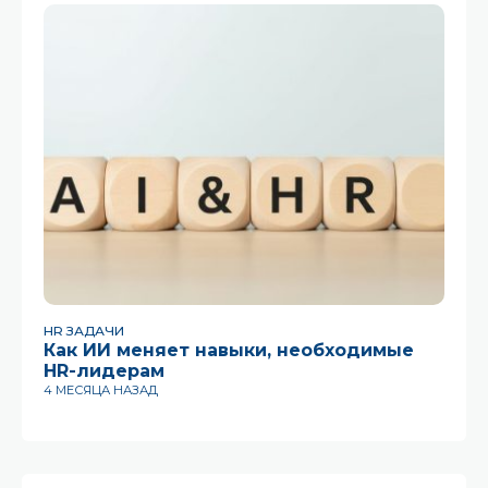
HR ЗАДАЧИ
HR
Как ИИ меняет навыки, необходимые
Ин
HR-лидерам
12
4 МЕСЯЦА НАЗАД