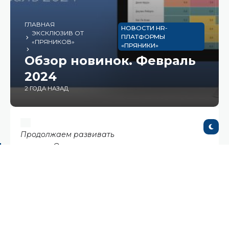
ГЛАВНАЯ
НОВОСТИ HR-
ЭКСКЛЮЗИВ ОТ
ПЛАТФОРМЫ
«ПРЯНИКОВ»
«ПРЯНИКИ»
Обзор новинок. Февраль
2024
2 ГОДА НАЗАД
Продолжаем развивать
модуль «Опросники» для получения
качественной обратной связи сотрудников с
помощью комментариев от «Пряничных»
клиентов и нашего стремления привнести что-
то новенькое.
Возможно, вы успели привыкнуть к опросникам и