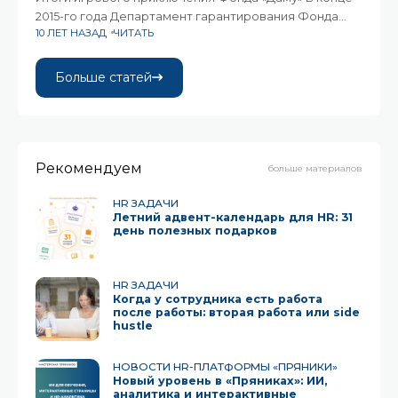
2015-го года Департамент гарантирования Фонда
10 ЛЕТ НАЗАД
ЧИТАТЬ
«Даму» финишировал в игровом приключении
«Золото Эльдорадо». Мы уже писали о начальных
этапах этого путешествия (Утраиваем планы
Больше статей
в погоне за Золотом Эльдорадо), а сегодня —
подводим
Рекомендуем
больше материалов
HR ЗАДАЧИ
Летний адвент-календарь для HR: 31
день полезных подарков
HR ЗАДАЧИ
Когда у сотрудника есть работа
после работы: вторая работа или side
hustle
НОВОСТИ HR-ПЛАТФОРМЫ «ПРЯНИКИ»
Новый уровень в «Пряниках»: ИИ,
аналитика и интерактивные