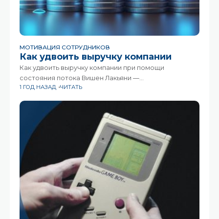
МОТИВАЦИЯ СОТРУДНИКОВ
Как удвоить выручку компании
Как удвоить выручку компании при помощи
состояния потока Вишен Лакьяни —
1 ГОД НАЗАД
ЧИТАТЬ
предприниматель, инноватор, инвестор, основатель
компании «MindValley», развивающей технологии
в образовании. Вишен разделяет идею о том, что
инвестиции в счастье сотрудников окупаются
сторицей, и делится