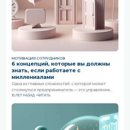
МОТИВАЦИЯ СОТРУДНИКОВ
6 концепций, которые вы должны
знать, если работаете с
миллениалами
Одна из главных сложностей, с которой может
столкнуться предприниматель — это управление
10 ЛЕТ НАЗАД
ЧИТАТЬ
сотрудниками На эту тему было написано много книг,
проведено множество тренингов, но действительно
чему-то научиться можно только находясь в одном
офисном пространстве с представителями
миллениалов;