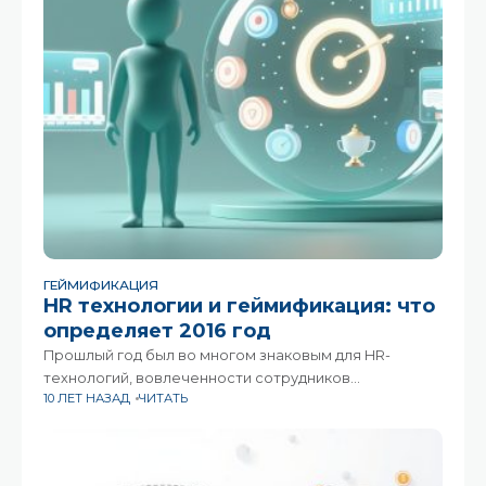
ГЕЙМИФИКАЦИЯ
HR технологии и геймификация: что
определяет 2016 год
Прошлый год был во многом знаковым для HR-
технологий, вовлеченности сотрудников
10 ЛЕТ НАЗАД
ЧИТАТЬ
и оптимизации трудовых ресурсов Он стал
знаменательным не потому что одна технология или
HR поставщик сделал что-то примечательное,
а потому что этот год ознаменовал