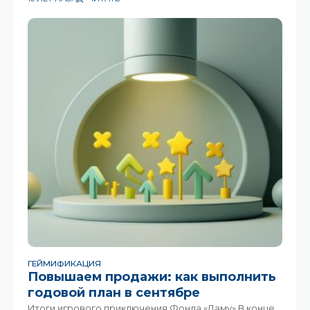
виртуальная валюта, с помощью которой сотрудники
могут поощрять успехи друг друга, вкладывать в
полезные бизнесу идеи, а
ГЕЙМИФИКАЦИЯ
Повышаем продажи: как выполнить
годовой план в сентябре
Итоги игрового приключения Фонда «Даму» В конце