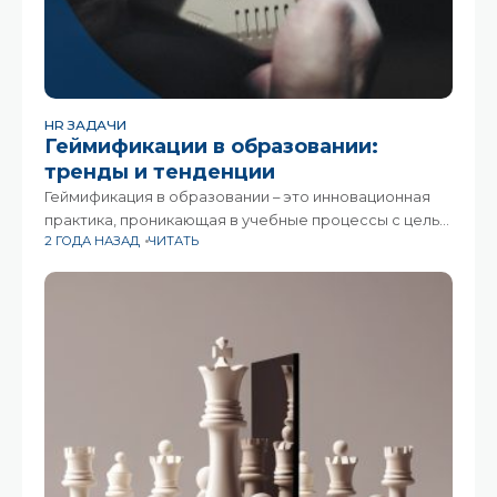
HR ЗАДАЧИ
Геймификации в образовании:
тренды и тенденции
Геймификация в образовании – это инновационная
практика, проникающая в учебные процессы с целью
2 ГОДА НАЗАД
ЧИТАТЬ
повышения мотивации и вовлечённости
учащихся.Используя элементы игр в негейминговых
контекстах, таких как школы, вузы и корпоративное
обучение, геймификация