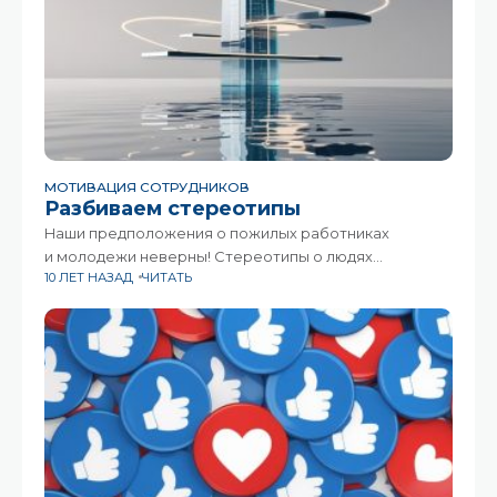
МОТИВАЦИЯ СОТРУДНИКОВ
Разбиваем стереотипы
Наши предположения о пожилых работниках
и молодежи неверны! Стереотипы о людях
10 ЛЕТ НАЗАД
ЧИТАТЬ
на основании возраста — этим грешат практически
все. Двадцатилетние обязаны быть техно-гиками,
одержимыми фитнесом, готовыми часто менять
работу в поисках более значимой. Сотрудники в 60
и 70