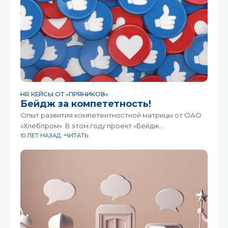
HR КЕЙСЫ ОТ «ПРЯНИКОВ»
Бейдж за компететность!
Опыт развития компетентностной матрицы от ОАО
«Хлебпром» В этом году проект «Бейдж
10 ЛЕТ НАЗАД
ЧИТАТЬ
за компетентность!» ОАО «Хлебпром» завоевал III
место на отраслевом конкурсе «Motivation Awards —
2016». Редакция «Пряников» не могла оставить без
внимания успехи любимых клиентов