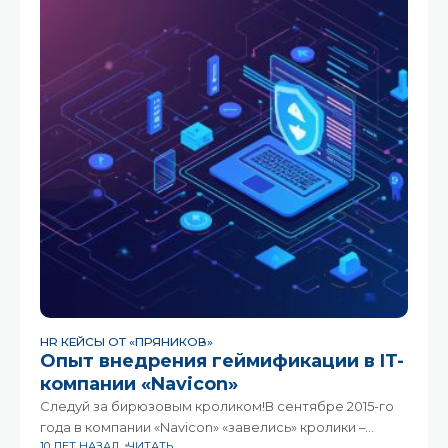
"Itera" запустили геймифицированный проект,
опытом внедрения
HR КЕЙСЫ ОТ «ПРЯНИКОВ»
Опыт внедрения геймификации в IT-
компании «Navicon»
Следуй за бирюзовым кроликом!В сентябре 2015-го
года в компании «Navicon» «завелись» кролики –
10 ЛЕТ НАЗАД
ЧИТАТЬ