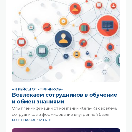
фундаментальные изменения
HR КЕЙСЫ ОТ «ПРЯНИКОВ»
Вовлекаем сотрудников в обучение
и обмен знаниями
Опыт геймификации от компании «Itera».Как вовлечь
сотрудников в формирование внутренней базы
10 ЛЕТ НАЗАД
ЧИТАТЬ
знаний? Как побудить их делиться друг с другом
находками, достижениями, советами? В компании