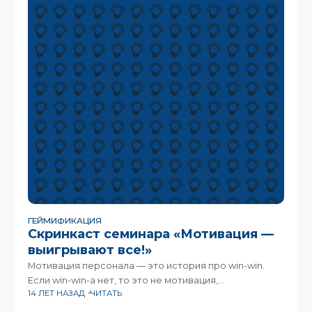
ГЕЙМИФИКАЦИЯ
Скринкаст семинара «Мотивация —
выигрывают все!»
Мотивация персонала — это история про win-win.
Если win-win-а нет, то это не мотивация,
14 ЛЕТ НАЗАД
ЧИТАТЬ
а манипуляция. Разберем на примере реальных
кейсов, как win-win работают различные