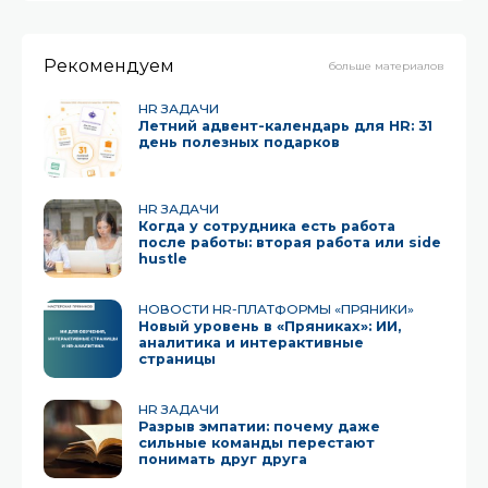
инструменты неденежной мотивации:программы
признания;творческая атмосфера и
Рекомендуем
задачи;социальное взаимодействие;и другие.
больше материалов
HR ЗАДАЧИ
Летний адвент-календарь для HR: 31
день полезных подарков
HR ЗАДАЧИ
Когда у сотрудника есть работа
после работы: вторая работа или side
hustle
НОВОСТИ HR-ПЛАТФОРМЫ «ПРЯНИКИ»
Новый уровень в «Пряниках»: ИИ,
аналитика и интерактивные
страницы
HR ЗАДАЧИ
Разрыв эмпатии: почему даже
сильные команды перестают
понимать друг друга