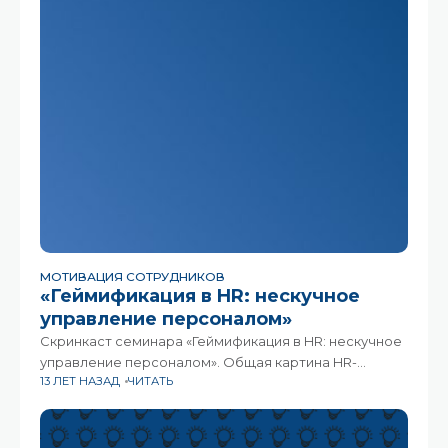
МОТИВАЦИЯ СОТРУДНИКОВ
«Геймификация в HR: нескучное
управление персоналом»
Скринкаст семинара «Геймификация в HR: нескучное
управление персоналом». Общая картина HR-
13 ЛЕТ НАЗАД
ЧИТАТЬ
геймификации: с чем ее едят и как ее правильно
готовить.из каких инструментов состоит арсенал
геймификации; на какие особенности психологии
людей они опираются; какие бывают