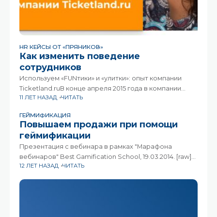
HR КЕЙСЫ ОТ «ПРЯНИКОВ»
Как изменить поведение
сотрудников
Используем «FUNтики» и «улитки»: опыт компании
Ticketland.ruВ конце апреля 2015 года в компании
11 ЛЕТ НАЗАД
ЧИТАТЬ
«Ticketland.ru» запустилась корпоративная
социальная сеть FUNтики на платформе
ГЕЙМИФИКАЦИЯ
«Pryaniky.com». О том, как с помощью FUNтиков
Повышаем продажи при помощи
компания меняет
геймификации
Презентация с вебинара в рамках "Марафона
вебинаров" Best Gamification School, 19.03.2014. [raw]
12 ЛЕТ НАЗАД
ЧИТАТЬ
Повышаем продажи при помощи геймификации from
Evgeniya Shatilova [/raw]