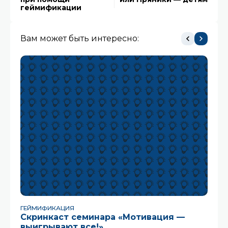
геймификации
Вам может быть интересно:
ГЕЙМИФИКАЦИЯ
HR
Скринкаст семинара «Мотивация —
Ле
выигрывают все!»
д