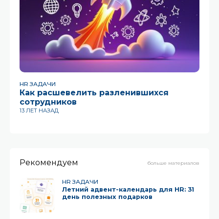
HR ЗАДАЧИ
HR
Как расшевелить разленившихся
Р
сотрудников
к
г
13 ЛЕТ НАЗАД
4 
Рекомендуем
больше материалов
HR ЗАДАЧИ
Летний адвент-календарь для HR: 31
день полезных подарков