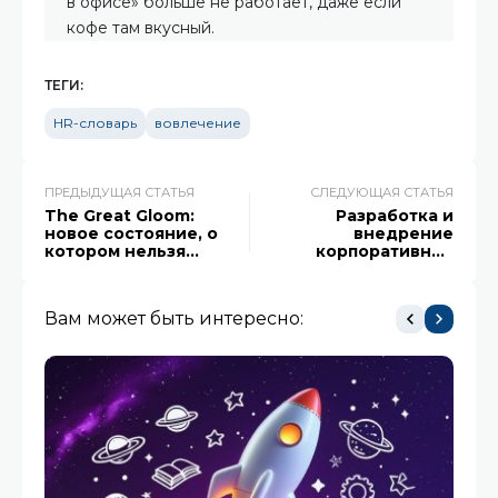
в офисе» больше не работает, даже если
кофе там вкусный.
ТЕГИ:
HR-словарь
вовлечение
ПРЕДЫДУЩАЯ СТАТЬЯ
СЛЕДУЮЩАЯ СТАТЬЯ
The Great Gloom:
Разработка и
новое состояние, о
внедрение
котором нельзя
корпоративных
молчать
порталов — опыт
Пряников
Вам может быть интересно: