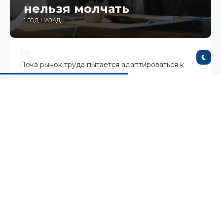
нельзя молчать
1 ГОД НАЗАД
Пока рынок труда пытается адаптироваться к
новой реальности, в офисах и чатах зреет то, что
получило название The Great Gloom — «великий
мрак». Это не официальный кризис и не всплеск
увольнений, как было во времена Great
Resignation. Это вялое, трудноуловимое, но
повсеместное снижение энергии, мотивации и
вовлечённости.
Что происходит?
Сотрудники приходят на работу, делают свои
задачи, участвуют в встречах, но всё это будто в
полумраке. Без азарта, без ярких идей, без