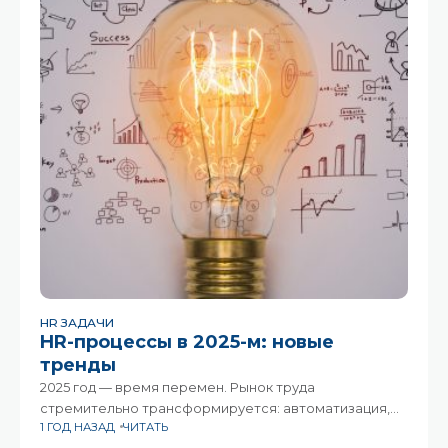
HR ЗАДАЧИ
HR-процессы в 2025-м: новые
тренды
2025 год — время перемен. Рынок труда
стремительно трансформируется: автоматизация,
1 ГОД НАЗАД
ЧИТАТЬ
гибкость занятости и растущий дефицит навыков