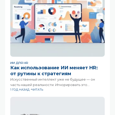
ИИ ДЛЯ HR
Как использование ИИ меняет HR:
от рутины к стратегиям
Искусственный интеллект уже не будущее — он
часть нашей реальности. Игнорировать это
1 ГОД НАЗАД
ЧИТАТЬ
бессмысленно. Мир меняется, и выигрывают те, кто
готов меняться вместе с ним. Для HR это значит
учиться работать