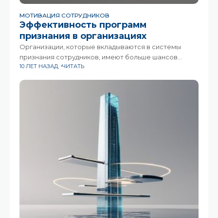
МОТИВАЦИЯ СОТРУДНИКОВ
Эффективность программ
признания в организациях
Организации, которые вкладываются в системы
признания сотрудников, имеют больше шансов
10 ЛЕТ НАЗАД
ЧИТАТЬ
получить ощутимый рост финансовых результатов.
Перевод результатов исследования
SHRM/Globoforce.Согласно исследованию
SHRM/Globoforce, часть HR специалистов ставит под
сомнение точность старых методов