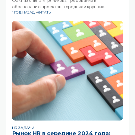
Факт из опыта «Пряников»: требования к
обоснованию проектов в средних и крупных
1 ГОД НАЗАД
ЧИТАТЬ
компаниях становятся всё строже. Даже если на
руках есть успешные примеры из практики
конкурентов и цифры – без
HR ЗАДАЧИ
Рынок HR в середине 2024 года: