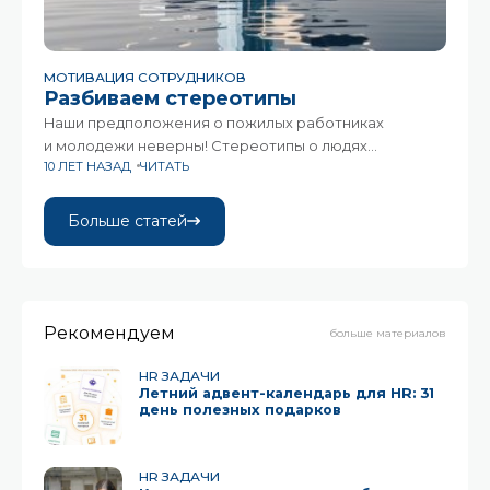
МОТИВАЦИЯ СОТРУДНИКОВ
Разбиваем стереотипы
Наши предположения о пожилых работниках
и молодежи неверны! Стереотипы о людях
10 ЛЕТ НАЗАД
ЧИТАТЬ
на основании возраста — этим грешат практически
все. Двадцатилетние обязаны быть техно-гиками,
одержимыми фитнесом, готовыми часто менять
Больше статей
работу в поисках более значимой. Сотрудники в 60
и 70
Рекомендуем
больше материалов
HR ЗАДАЧИ
Летний адвент-календарь для HR: 31
день полезных подарков
HR ЗАДАЧИ