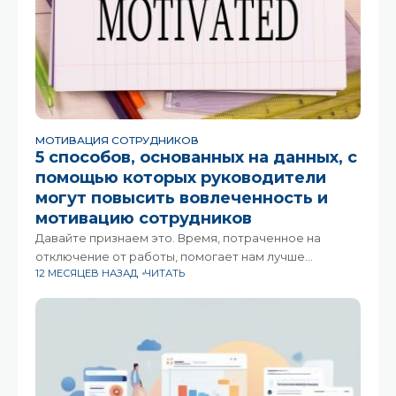
МОТИВАЦИЯ СОТРУДНИКОВ
5 способов, основанных на данных, с
помощью которых руководители
могут повысить вовлеченность и
мотивацию сотрудников
Давайте признаем это. Время, потраченное на
отключение от работы, помогает нам лучше
12 МЕСЯЦЕВ НАЗАД
ЧИТАТЬ
разделять границы между работой и личной жизнью
и, будем надеяться, оставлять «работу» на «работе»,
пусть даже ненадолго. С