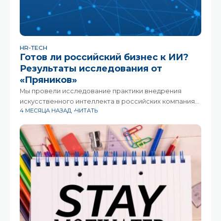
HR-TECH
Готов ли российский бизнес к ИИ?
Результаты исследования от
«Пряников»
Мы провели исследование практики внедрения
искусственного интеллекта в российских компаниях.
4 МЕСЯЦА НАЗАД
ЧИТАТЬ
В опросе приняли участие 196 организаций — от
малого бизнеса до крупных корпораций с тысячами
сотрудников.Оценка проводилась по шести
направлениям: