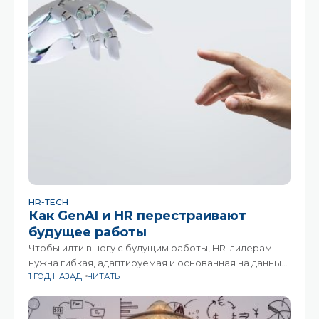
HR-TECH
Как GenAI и HR перестраивают
будущее работы
Чтобы идти в ногу с будущим работы, HR-лидерам
нужна гибкая, адаптируемая и основанная на данных
1 ГОД НАЗАД
ЧИТАТЬ
стратегия. GenAI может помочь устранить разрыв
между данными о людях и данными о бизнесе.
Будущее