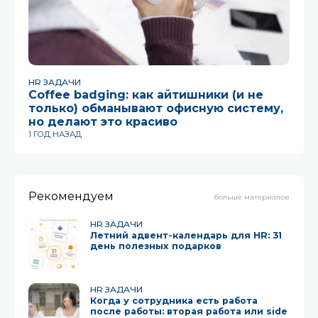
HR ЗАДАЧИ
HR
Coffee badging: как айтишники (и не
Ти
только) обманывают офисную систему,
бы
но делают это красиво
об
1 ГОД НАЗАД
1 
Рекомендуем
больше материалов
HR ЗАДАЧИ
Летний адвент-календарь для HR: 31
день полезных подарков
HR ЗАДАЧИ
Когда у сотрудника есть работа
после работы: вторая работа или side