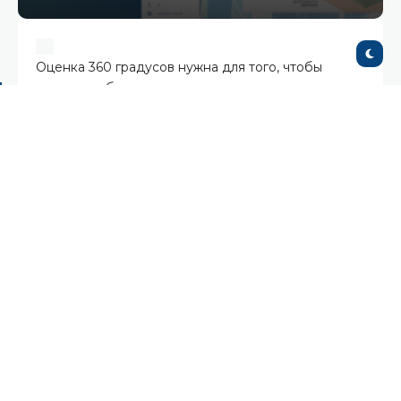
Оценка 360 градусов нужна для того, чтобы
получить объективную и многогранную картину
профессионального поведения сотрудника — от
коллег, руководителя, подчиненных и от самого
себя. Это инструмент развития, который помогает
выявить слепые зоны, усилить сильные стороны и
наметить конкретные шаги для роста.
Автоматическое формирование
матрицы взаимодействия