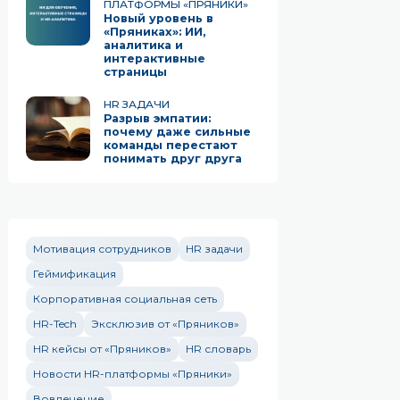
ПЛАТФОРМЫ «ПРЯНИКИ»
Новый уровень в
«Пряниках»: ИИ,
аналитика и
интерактивные
страницы
HR ЗАДАЧИ
Разрыв эмпатии:
почему даже сильные
команды перестают
понимать друг друга
Мотивация сотрудников
HR задачи
Геймификация
Корпоративная социальная сеть
HR-Tech
Эксклюзив от «Пряников»
HR кейсы от «Пряников»
HR словарь
Новости HR-платформы «Пряники»
Вовлечение