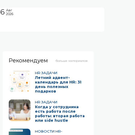
06
Авг
2026
Рекомендуем
больше материалов
HR ЗАДАЧИ
Летний адвент-
календарь для HR: 31
день полезных
подарков
HR ЗАДАЧИ
Когда у сотрудника
есть работа после
работы: вторая работа
или side hustle
НОВОСТИ HR-