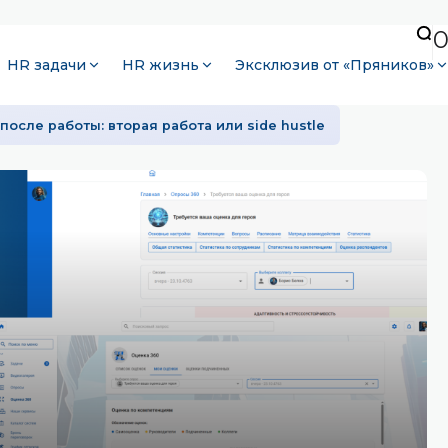
HR задачи
HR жизнь
Эксклюзив от «Пряников»
после работы: вторая работа или side hustle