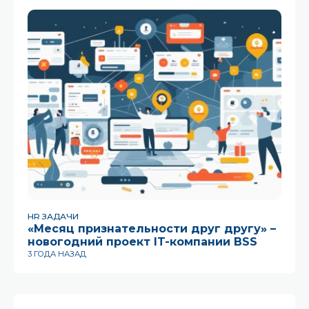
HR ЗАДАЧИ
HR
«Месяц признательности друг другу» –
К
новогодний проект IT-компании BSS
ч
3 ГОДА НАЗАД
6 