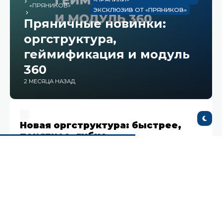
«ПРЯНИКОВ»
ЭКСКЛЮЗИВ ОТ «ПРЯНИКОВ»
Пряничные новинки:
оргструктура,
геймификация и модуль
360
2 МЕСЯЦА НАЗАД
Новая оргструктура: быстрее,
понятнее, гибче
Мы переработали модуль оргструктуры, сделав
его более быстрым и визуально удобным для
работы с большими командами.
Теперь структуру можно просматривать в