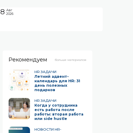
08
Авг
2026
Рекомендуем
больше материалов
HR ЗАДАЧИ
Летний адвент-
календарь для HR: 31
день полезных
подарков
HR ЗАДАЧИ
Когда у сотрудника
есть работа после
работы: вторая работа
или side hustle
НОВОСТИ HR-