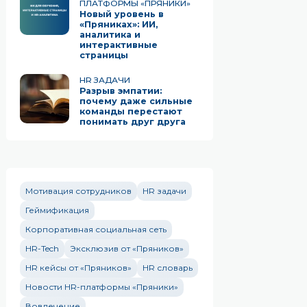
ПЛАТФОРМЫ «ПРЯНИКИ»
Новый уровень в
«Пряниках»: ИИ,
аналитика и
интерактивные
страницы
HR ЗАДАЧИ
Разрыв эмпатии:
почему даже сильные
команды перестают
понимать друг друга
Мотивация сотрудников
HR задачи
Геймификация
Корпоративная социальная сеть
HR-Tech
Эксклюзив от «Пряников»
HR кейсы от «Пряников»
HR словарь
Новости HR-платформы «Пряники»
Вовлечение