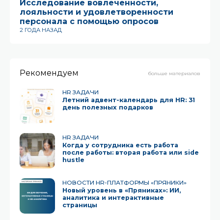
Исследование вовлеченности,
«
лояльности и удовлетворенности
к
персонала с помощью опросов
12
2 ГОДА НАЗАД
Рекомендуем
больше материалов
HR ЗАДАЧИ
Летний адвент-календарь для HR: 31
день полезных подарков
HR ЗАДАЧИ
Когда у сотрудника есть работа
после работы: вторая работа или side
hustle
НОВОСТИ HR-ПЛАТФОРМЫ «ПРЯНИКИ»
Новый уровень в «Пряниках»: ИИ,
аналитика и интерактивные
страницы