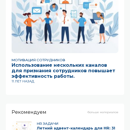
МОТИВАЦИЯ СОТРУДНИКОВ
HR
Использование нескольких каналов
С
для признания сотрудников повышает
с
эффективность работы.
к
11 ЛЕТ НАЗАД
2 
Рекомендуем
больше материалов
HR ЗАДАЧИ
Летний адвент-календарь для HR: 31