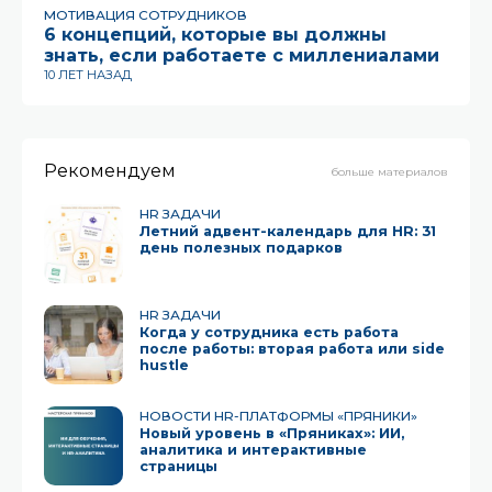
МОТИВАЦИЯ СОТРУДНИКОВ
HR
6 концепций, которые вы должны
В
знать, если работаете с миллениалами
п
10 ЛЕТ НАЗАД
13 
Рекомендуем
больше материалов
HR ЗАДАЧИ
Летний адвент-календарь для HR: 31
день полезных подарков
HR ЗАДАЧИ
Когда у сотрудника есть работа
после работы: вторая работа или side
hustle
НОВОСТИ HR-ПЛАТФОРМЫ «ПРЯНИКИ»
Новый уровень в «Пряниках»: ИИ,
аналитика и интерактивные
страницы