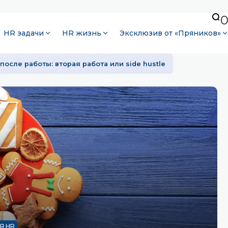
HR задачи
HR жизнь
Эксклюзив от «Пряников»
после работы: вторая работа или side hustle
Я HR