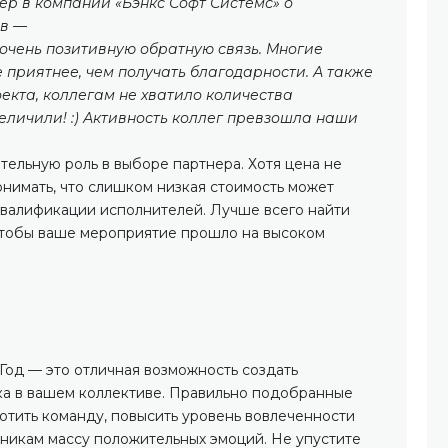
ёр в компании «Бэнкс Софт Системс» о
ов —
 очень позитивную обратную связь. Многие
 приятнее, чем получать благодарности. А также
екта, коллегам не хватило количества
еличили! :) Активность коллег превзошла наши
ительную роль в выборе партнера. Хотя цена не
онимать, что слишком низкая стоимость может
квалификации исполнителей. Лучше всего найти
чтобы ваше мероприятие прошло на высоком
од — это отличная возможность создать
а в вашем коллективе. Правильно подобранные
отить команду, повысить уровень вовлеченности
тникам массу положительных эмоций. Не упустите