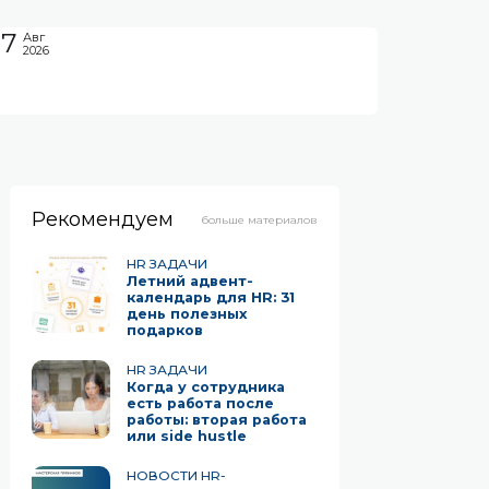
07
Авг
2026
Рекомендуем
больше материалов
HR ЗАДАЧИ
Летний адвент-
календарь для HR: 31
день полезных
подарков
HR ЗАДАЧИ
Когда у сотрудника
есть работа после
работы: вторая работа
или side hustle
НОВОСТИ HR-