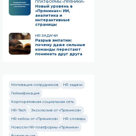
ПЛАТФОРМЫ «ПРЯНИКИ»
Новый уровень в
«Пряниках»: ИИ,
аналитика и
интерактивные
страницы
HR ЗАДАЧИ
Разрыв эмпатии:
почему даже сильные
команды перестают
понимать друг друга
Мотивация сотрудников
HR задачи
Геймификация
Корпоративная социальная сеть
HR-Tech
Эксклюзив от «Пряников»
HR кейсы от «Пряников»
HR словарь
Новости HR-платформы «Пряники»
Вовлечение