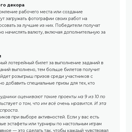
его декора
рмление рабочего места или создание
ут загружать фотографии своих работ на
осовать за лучшие из них. Победители получат
жно начислять валюту, включая дополнительную за
и
ный лотерейный билет за выполнение заданий в
аний выполнено, тем больше билетов получит
ойдет розыгрыш призов среди участников с
о добавить специальные призы для тех, кто
удники оценивают такие проекты на 9 из 10 по
ьствует о том, что им всё очень нравится. И эта
спроста.
ков при выборе активностей. Если у вас есть
ные эстафеты или турниры по настольным играм
авное — это сделать так, чтобы каждый чувствовал