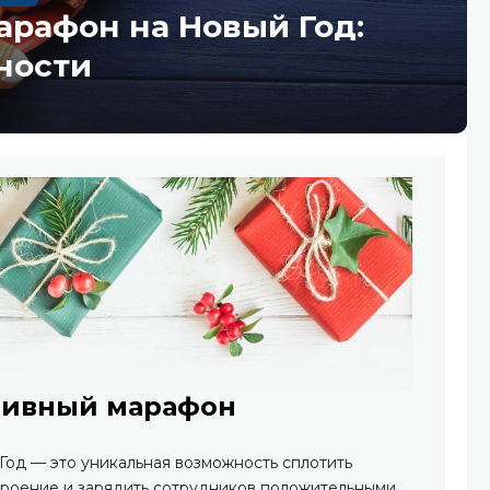
рафон на Новый Год:
ности
ативный марафон
од — это уникальная возможность сплотить
троение и зарядить сотрудников положительными