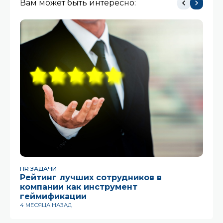
Вам может быть интересно:
HR ЗАДАЧИ
HR
Рейтинг лучших сотрудников в
Д
компании как инструмент
ча
геймификации
б
4 МЕСЯЦА НАЗАД
1 