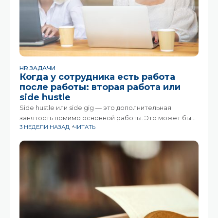
HR ЗАДАЧИ
Когда у сотрудника есть работа
после работы: вторая работа или
side hustle
Side hustle или side gig — это дополнительная
занятость помимо основной работы. Это может быть
3 НЕДЕЛИ НАЗАД
ЧИТАТЬ
фриланс, преподавание, консультации, собственный
небольшой проект, блог или продажа
товаров.Раньше подработка чаще ассоциировалась
только с