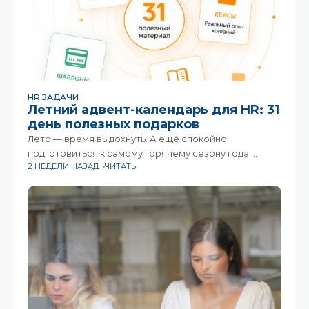
HR ЗАДАЧИ
Летний адвент-календарь для HR: 31
день полезных подарков
Лето — время выдохнуть. А ещё спокойно
подготовиться к самому горячему сезону года.
2 НЕДЕЛИ НАЗАД
ЧИТАТЬ
Сентябрь для HR традиционно про десятки и сотни
задач, которые хочется закрыть ещё вчера. Чтобы
встретить его