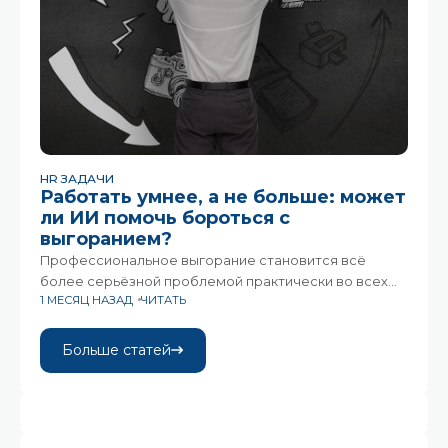
HR ЗАДАЧИ
Работать умнее, а не больше: может
ли ИИ помочь бороться с
выгоранием?
Профессиональное выгорание становится всё
более серьёзной проблемой практически во всех
1 МЕСЯЦ НАЗАД
ЧИТАТЬ
отраслях. При этом искусственный интеллект
постепенно меняет подход компаний к её
решению.Всемирная организация здравоохранения
Больше статей
признаёт выгорание «профессиональным
феноменом». Это уже