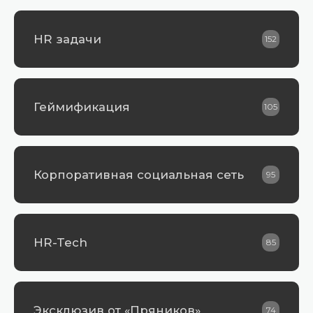
HR задачи
152
Геймификация
105
Корпоративная социальная сеть
95
HR-Tech
85
Эксклюзив от «Пряников»
74