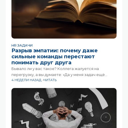
HR ЗАДАЧИ
Разрыв эмпатии: почему даже
сильные команды перестают
понимать друг друга
Бывало ли у вас такое? Коллега жалуется на
перегрузку, а вы думаете: «Да у меня задач ещё
4 НЕДЕЛИ НАЗАД
ЧИТАТЬ
больше». Или руководитель искренне удивляется,
почему команда сопротивляется новому процессу,
ведь «ничего сложного