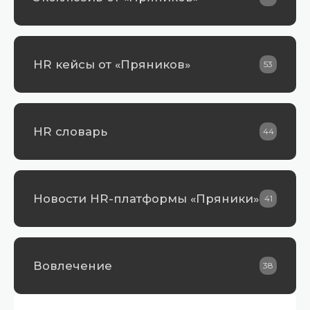
HR кейсы от «Пряников»
53
HR словарь
44
Новости HR-платформы «Пряники»
41
Вовлечение
38