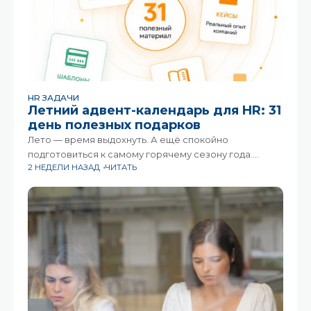
HR ЗАДАЧИ
Летний адвент-календарь для HR: 31
день полезных подарков
Лето — время выдохнуть. А ещё спокойно
подготовиться к самому горячему сезону года.
2 НЕДЕЛИ НАЗАД
ЧИТАТЬ
Сентябрь для HR традиционно про десятки и сотни
задач, которые хочется закрыть ещё вчера. Чтобы
встретить его