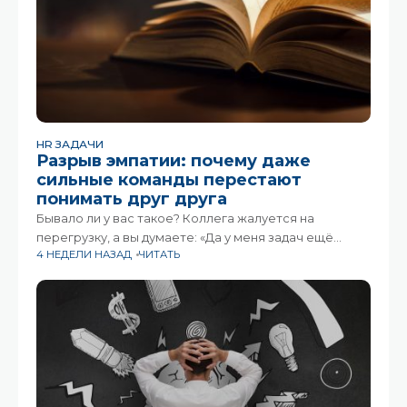
HR ЗАДАЧИ
Разрыв эмпатии: почему даже
сильные команды перестают
понимать друг друга
Бывало ли у вас такое? Коллега жалуется на
перегрузку, а вы думаете: «Да у меня задач ещё
4 НЕДЕЛИ НАЗАД
ЧИТАТЬ
больше». Или руководитель искренне удивляется,
почему команда сопротивляется новому процессу,
ведь «ничего сложного