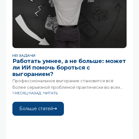
HR ЗАДАЧИ
Работать умнее, а не больше: может
ли ИИ помочь бороться с
выгоранием?
Профессиональное выгорание становится всё
более серьёзной проблемой практически во всех
1 МЕСЯЦ НАЗАД
ЧИТАТЬ
отраслях. При этом искусственный интеллект
постепенно меняет подход компаний к её
решению.Всемирная организация здравоохранения
Больше статей
признаёт выгорание «профессиональным
феноменом». Это уже