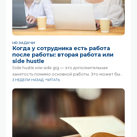
HR ЗАДАЧИ
Когда у сотрудника есть работа
после работы: вторая работа или
side hustle
Side hustle или side gig — это дополнительная
занятость помимо основной работы. Это может быть
3 НЕДЕЛИ НАЗАД
ЧИТАТЬ
фриланс, преподавание, консультации, собственный
небольшой проект, блог или продажа
товаров.Раньше подработка чаще ассоциировалась
только с