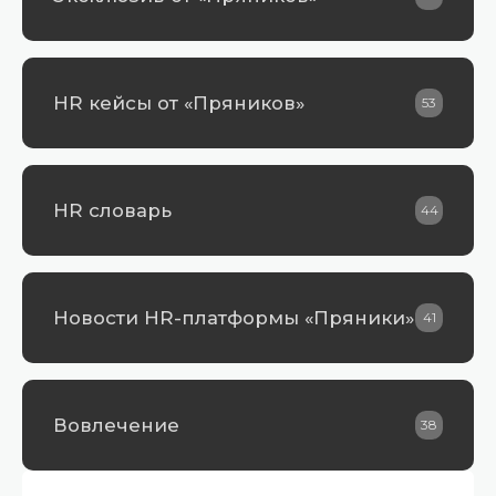
HR кейсы от «Пряников»
53
HR словарь
44
Новости HR-платформы «Пряники»
41
Вовлечение
38