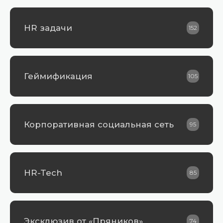
HR задачи
152
Геймификация
105
Корпоративная социальная сеть
95
HR-Tech
85
Эксклюзив от «Пряников»
74