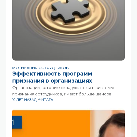
МОТИВАЦИЯ СОТРУДНИКОВ
Эффективность программ
признания в организациях
Организации, которые вкладываются в системы
признания сотрудников, имеют больше шансов
10 ЛЕТ НАЗАД
ЧИТАТЬ
получить ощутимый рост финансовых результатов.
Перевод результатов исследования
SHRM/Globoforce.Согласно исследованию
SHRM/Globoforce, часть HR специалистов ставит под
сомнение точность старых методов