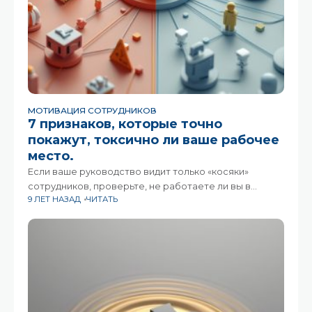
МОТИВАЦИЯ СОТРУДНИКОВ
7 признаков, которые точно
покажут, токсично ли ваше рабочее
место.
Если ваше руководство видит только «косяки»
сотрудников, проверьте, не работаете ли вы в
9 ЛЕТ НАЗАД
ЧИТАТЬ
токсичной компании.Токсичная рабочая атмосфера.
Если это происходит, самое время оценить рабочее
окружение и людей, с которыми мы