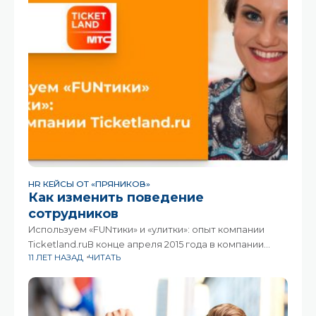
HR КЕЙСЫ ОТ «ПРЯНИКОВ»
Как изменить поведение
сотрудников
Используем «FUNтики» и «улитки»: опыт компании
Ticketland.ruВ конце апреля 2015 года в компании
11 ЛЕТ НАЗАД
ЧИТАТЬ
«Ticketland.ru» запустилась корпоративная
социальная сеть FUNтики на платформе
«Pryaniky.com». О том, как с помощью FUNтиков
компания меняет