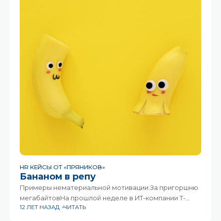
о
HR КЕЙСЫ ОТ «ПРЯНИКОВ»
Бананом в репу
Примеры нематериальной мотивации.За пригоршню
мегабайтовНа прошлой неделе в ИТ-компании T-
12 ЛЕТ НАЗАД
ЧИТАТЬ
Systems (подразделение Deutsche Telekom)
состоялся новогодний корпоратив. Дед Мороз