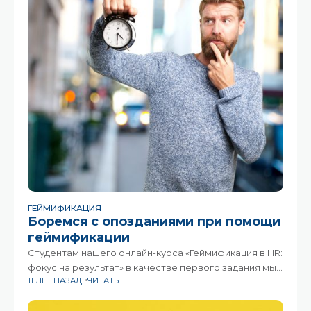
ГЕЙМИФИКАЦИЯ
Боремся с опозданиями при помощи
геймификации
Студентам нашего онлайн-курса «Геймификация в HR:
фокус на результат» в качестве первого задания мы
11 ЛЕТ НАЗАД
ЧИТАТЬ
предложили решить кейс борьбы с опозданиями при
помощи геймификации. И получили более 200 (!) идей