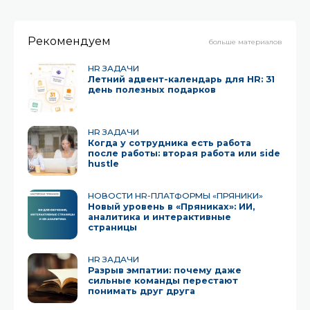
разносил сотрудникам персональные подарки. Как
выглядят презенты, не знают даже дарители —
Рекомендуем
больше материалов
HR ЗАДАЧИ
Летний адвент-календарь для HR: 31
день полезных подарков
HR ЗАДАЧИ
Когда у сотрудника есть работа
после работы: вторая работа или side
hustle
НОВОСТИ HR-ПЛАТФОРМЫ «ПРЯНИКИ»
Новый уровень в «Пряниках»: ИИ,
аналитика и интерактивные
страницы
HR ЗАДАЧИ
Разрыв эмпатии: почему даже
сильные команды перестают
понимать друг друга