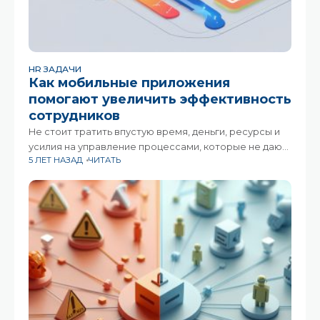
HR ЗАДАЧИ
Как мобильные приложения
помогают увеличить эффективность
сотрудников
Не стоит тратить впустую время, деньги, ресурсы и
усилия на управление процессами, которые не дают
5 ЛЕТ НАЗАД
ЧИТАТЬ
ожидаемого возврата вложений. Вот аспекты,
которые стоит учитывать, чтобы максимизировать
прибыль и наиболее эффективно использовать