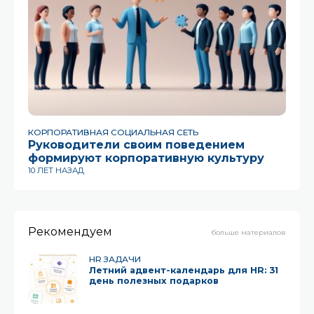
КОРПОРАТИВНАЯ СОЦИАЛЬНАЯ СЕТЬ
МО
Руководители своим поведением
О
формируют корпоративную культуру
К
10 ЛЕТ НАЗАД
12
Рекомендуем
больше материалов
HR ЗАДАЧИ
Летний адвент-календарь для HR: 31
день полезных подарков