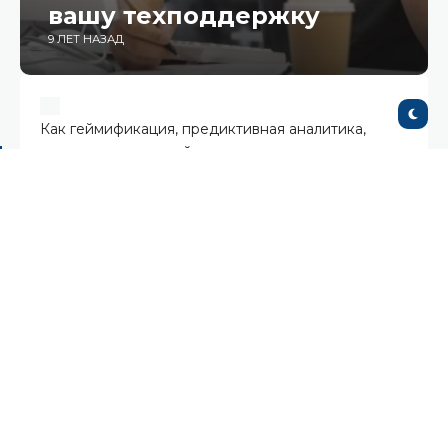
вашу техподдержку
9 ЛЕТ НАЗАД
Как геймификация, предиктивная аналитика,
анализ тональностей и другие технологии помогут
вывести вашу клиентскую службу на новый
уровень взаимодействия с клиентами. Успешный
клиентский бизнес невозможен без эффективной
дружелюбной команды техподдержки, которая
через чат, телефон, электронную почту и
социальные сети помогает пользователям решить
проблемы и максимально полно использовать ваш
продукт. Несмотря на то, что все отмечают рост
«умных ботов» в приложениях, мы решили
обсудить вопросы мотивации живых сотрудников
отделов техподдержки и клиентов, которых они
обслуживают, чтобы улучшить процессы