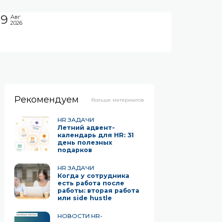
09
Авг
2026
Рекомендуем
больше материалов
HR ЗАДАЧИ
Летний адвент-
календарь для HR: 31
день полезных
подарков
HR ЗАДАЧИ
Когда у сотрудника
есть работа после
работы: вторая работа
или side hustle
НОВОСТИ HR-