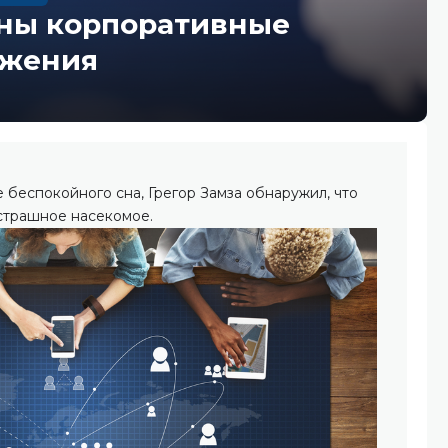
жны корпоративные
ожения
беспокойного сна, Грегор Замза обнаружил, что
 страшное насекомое.