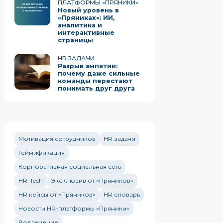
ПЛАТФОРМЫ «ПРЯНИКИ»
Новый уровень в
«Пряниках»: ИИ,
аналитика и
интерактивные
страницы
HR ЗАДАЧИ
Разрыв эмпатии:
почему даже сильные
команды перестают
понимать друг друга
Мотивация сотрудников
HR задачи
Геймификация
Корпоративная социальная сеть
HR-Tech
Эксклюзив от «Пряников»
HR кейсы от «Пряников»
HR словарь
Новости HR-платформы «Пряники»
Вовлечение