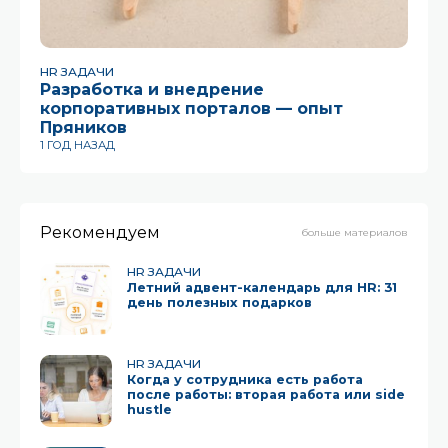
HR ЗАДАЧИ
HR
Разработка и внедрение
Ш
корпоративных порталов — опыт
Co
Пряников
13 
1 ГОД НАЗАД
Рекомендуем
больше материалов
HR ЗАДАЧИ
Летний адвент-календарь для HR: 31
день полезных подарков
HR ЗАДАЧИ
Когда у сотрудника есть работа
после работы: вторая работа или side
hustle